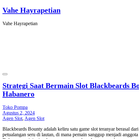
Vahe Hayrapetian
Vahe Hayrapetian
Strategi Saat Bermain Slot Blackbeards B
Habanero
Toko Pompa
Agustus 2, 2024
Agen Slot
,
Agen Slot
Blackbeards Bounty adalah keliru satu game slot teranyar berasal da
petualangan seru di lautan, di mana pemain sanggup menjadi anggota b