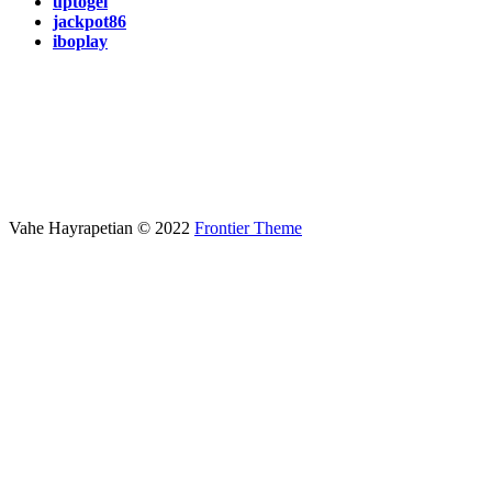
uptogel
jackpot86
iboplay
Mega888
Toto4D
Mega888 login
Toto Slot4D Login
Vahe Hayrapetian © 2022
Frontier Theme