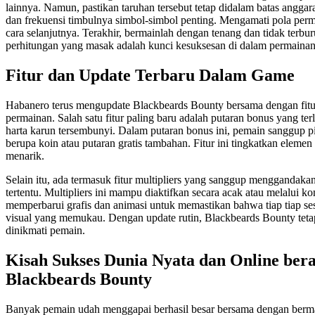
lainnya. Namun, pastikan taruhan tersebut tetap didalam batas anggara
dan frekuensi timbulnya simbol-simbol penting. Mengamati pola per
cara selanjutnya. Terakhir, bermainlah dengan tenang dan tidak terbu
perhitungan yang masak adalah kunci kesuksesan di dalam permaina
Fitur dan Update Terbaru Dalam Game
Habanero terus mengupdate Blackbeards Bounty bersama dengan fitur
permainan. Salah satu fitur paling baru adalah putaran bonus yang t
harta karun tersembunyi. Dalam putaran bonus ini, pemain sanggup pil
berupa koin atau putaran gratis tambahan. Fitur ini tingkatkan elem
menarik.
Selain itu, ada termasuk fitur multipliers yang sanggup mengganda
tertentu. Multipliers ini mampu diaktifkan secara acak atau melalui 
memperbarui grafis dan animasi untuk memastikan bahwa tiap tiap 
visual yang memukau. Dengan update rutin, Blackbeards Bounty tet
dinikmati pemain.
Kisah Sukses Dunia Nyata dan Online bera
Blackbeards Bounty
Banyak pemain udah menggapai berhasil besar bersama dengan berma