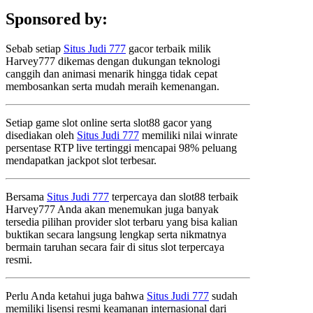
Sponsored by:
Sebab setiap
Situs Judi 777
gacor terbaik milik
Harvey777 dikemas dengan dukungan teknologi
canggih dan animasi menarik hingga tidak cepat
membosankan serta mudah meraih kemenangan.
Setiap game slot online serta slot88 gacor yang
disediakan oleh
Situs Judi 777
memiliki nilai winrate
persentase RTP live tertinggi mencapai 98% peluang
mendapatkan jackpot slot terbesar.
Bersama
Situs Judi 777
terpercaya dan slot88 terbaik
Harvey777 Anda akan menemukan juga banyak
tersedia pilihan provider slot terbaru yang bisa kalian
buktikan secara langsung lengkap serta nikmatnya
bermain taruhan secara fair di situs slot terpercaya
resmi.
Perlu Anda ketahui juga bahwa
Situs Judi 777
sudah
memiliki lisensi resmi keamanan internasional dari