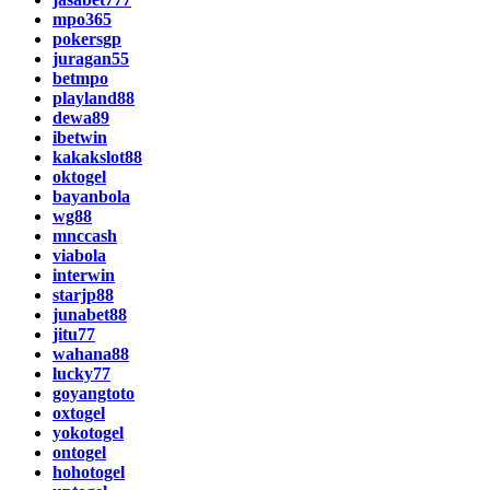
mpo365
pokersgp
juragan55
betmpo
playland88
dewa89
ibetwin
kakakslot88
oktogel
bayanbola
wg88
mnccash
viabola
interwin
starjp88
junabet88
jitu77
wahana88
lucky77
goyangtoto
oxtogel
yokotogel
ontogel
hohotogel