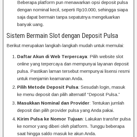
Beberapa platform pun menawarkan opsi deposit pulsa
dengan nominal kecil, seperti Rp10.000, sehingga siapa
saja dapat bermain tanpa sepatutnya mengeluarkan
banyak uang.
Sistem Bermain Slot dengan Deposit Pulsa
Berikut merupakan langkah-langkah mudah untuk memulai:
Daftar Akun di Web Terpercaya
: Pilih website slot
online yang terpercaya dan mempunyai layanan deposit
pulsa. Pastikan laman tersebut mempunyai lisensi resmi
untuk menjamin keamanan Anda.
Pilih Metode Deposit Pulsa
: Sesudah login, masuk
ke menu deposit dan pilih alternatif “Deposit Pulsa.”
Masukkan Nominal dan Provider
: Tentukan jumlah
deposit dan pilih provider pulsa yang Anda pakai.
Kirim Pulsa ke Nomor Tujuan
: Lakukan transfer pulsa
ke nomor yang diberi oleh platform. Tunggu beberapa
saat hingga saldo masuk ke akun Anda.