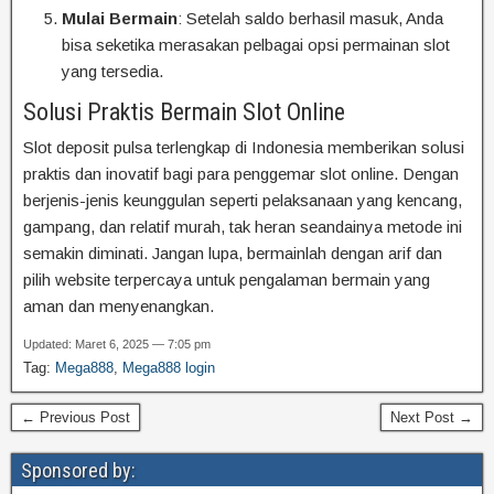
Mulai Bermain
: Setelah saldo berhasil masuk, Anda
bisa seketika merasakan pelbagai opsi permainan slot
yang tersedia.
Solusi Praktis Bermain Slot Online
Slot deposit pulsa terlengkap di Indonesia memberikan solusi
praktis dan inovatif bagi para penggemar slot online. Dengan
berjenis-jenis keunggulan seperti pelaksanaan yang kencang,
gampang, dan relatif murah, tak heran seandainya metode ini
semakin diminati. Jangan lupa, bermainlah dengan arif dan
pilih website terpercaya untuk pengalaman bermain yang
aman dan menyenangkan.
Updated: Maret 6, 2025 — 7:05 pm
Tag:
Mega888
,
Mega888 login
← Previous Post
Next Post →
Sponsored by: