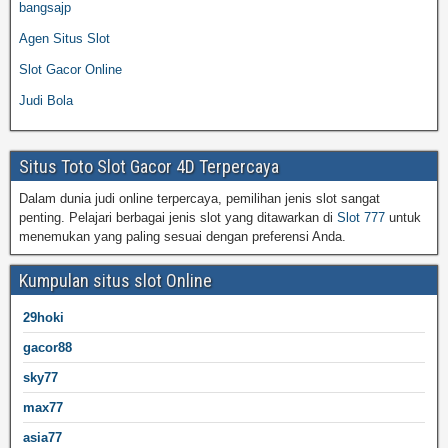
bangsajp
Agen Situs Slot
Slot Gacor Online
Judi Bola
Situs Toto Slot Gacor 4D Terpercaya
Dalam dunia judi online terpercaya, pemilihan jenis slot sangat
penting. Pelajari berbagai jenis slot yang ditawarkan di
Slot 777
untuk
menemukan yang paling sesuai dengan preferensi Anda.
Kumpulan situs slot Online
29hoki
gacor88
sky77
max77
asia77