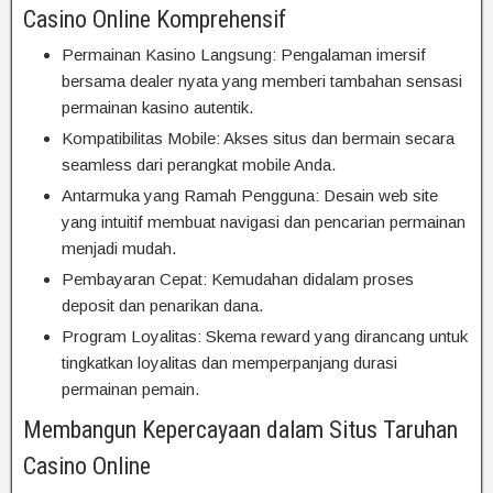
Casino Online Komprehensif
Permainan Kasino Langsung: Pengalaman imersif
bersama dealer nyata yang memberi tambahan sensasi
permainan kasino autentik.
Kompatibilitas Mobile: Akses situs dan bermain secara
seamless dari perangkat mobile Anda.
Antarmuka yang Ramah Pengguna: Desain web site
yang intuitif membuat navigasi dan pencarian permainan
menjadi mudah.
Pembayaran Cepat: Kemudahan didalam proses
deposit dan penarikan dana.
Program Loyalitas: Skema reward yang dirancang untuk
tingkatkan loyalitas dan memperpanjang durasi
permainan pemain.
Membangun Kepercayaan dalam Situs Taruhan
Casino Online