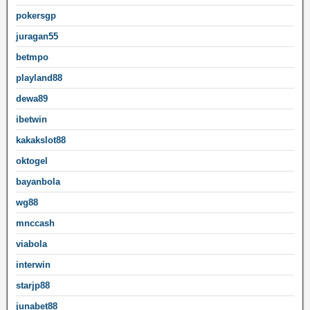
pokersgp
juragan55
betmpo
playland88
dewa89
ibetwin
kakakslot88
oktogel
bayanbola
wg88
mnccash
viabola
interwin
starjp88
junabet88