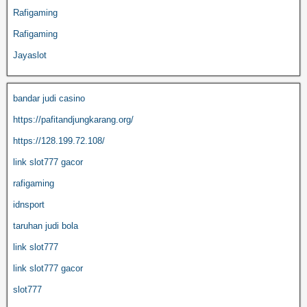
Rafigaming
Rafigaming
Jayaslot
bandar judi casino
https://pafitandjungkarang.org/
https://128.199.72.108/
link slot777 gacor
rafigaming
idnsport
taruhan judi bola
link slot777
link slot777 gacor
slot777