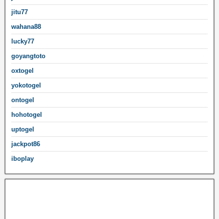
jitu77
wahana88
lucky77
goyangtoto
oxtogel
yokotogel
ontogel
hohotogel
uptogel
jackpot86
iboplay
Mega888
Toto4D