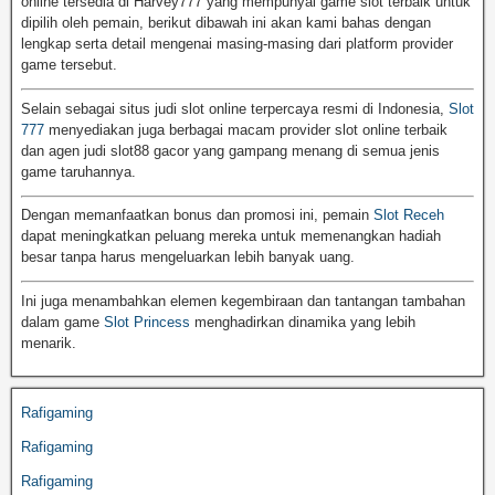
online tersedia di Harvey777 yang mempunyai game slot terbaik untuk
dipilih oleh pemain, berikut dibawah ini akan kami bahas dengan
lengkap serta detail mengenai masing-masing dari platform provider
game tersebut.
Selain sebagai situs judi slot online terpercaya resmi di Indonesia,
Slot
777
menyediakan juga berbagai macam provider slot online terbaik
dan agen judi slot88 gacor yang gampang menang di semua jenis
game taruhannya.
Dengan memanfaatkan bonus dan promosi ini, pemain
Slot Receh
dapat meningkatkan peluang mereka untuk memenangkan hadiah
besar tanpa harus mengeluarkan lebih banyak uang.
Ini juga menambahkan elemen kegembiraan dan tantangan tambahan
dalam game
Slot Princess
menghadirkan dinamika yang lebih
menarik.
Rafigaming
Rafigaming
Rafigaming