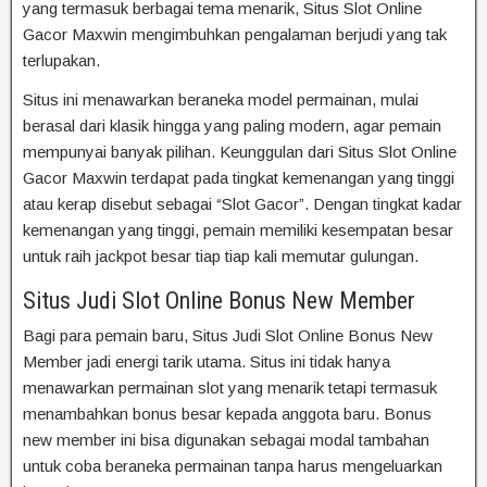
yang termasuk berbagai tema menarik, Situs Slot Online
Gacor Maxwin mengimbuhkan pengalaman berjudi yang tak
terlupakan.
Situs ini menawarkan beraneka model permainan, mulai
berasal dari klasik hingga yang paling modern, agar pemain
mempunyai banyak pilihan. Keunggulan dari Situs Slot Online
Gacor Maxwin terdapat pada tingkat kemenangan yang tinggi
atau kerap disebut sebagai “Slot Gacor”. Dengan tingkat kadar
kemenangan yang tinggi, pemain memiliki kesempatan besar
untuk raih jackpot besar tiap tiap kali memutar gulungan.
Situs Judi Slot Online Bonus New Member
Bagi para pemain baru, Situs Judi Slot Online Bonus New
Member jadi energi tarik utama. Situs ini tidak hanya
menawarkan permainan slot yang menarik tetapi termasuk
menambahkan bonus besar kepada anggota baru. Bonus
new member ini bisa digunakan sebagai modal tambahan
untuk coba beraneka permainan tanpa harus mengeluarkan