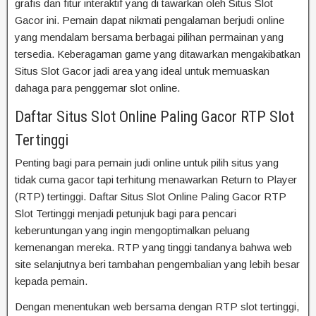
grafis dan fitur interaktif yang di tawarkan oleh Situs Slot
Gacor ini. Pemain dapat nikmati pengalaman berjudi online
yang mendalam bersama berbagai pilihan permainan yang
tersedia. Keberagaman game yang ditawarkan mengakibatkan
Situs Slot Gacor jadi area yang ideal untuk memuaskan
dahaga para penggemar slot online.
Daftar Situs Slot Online Paling Gacor RTP Slot
Tertinggi
Penting bagi para pemain judi online untuk pilih situs yang
tidak cuma gacor tapi terhitung menawarkan Return to Player
(RTP) tertinggi. Daftar Situs Slot Online Paling Gacor RTP
Slot Tertinggi menjadi petunjuk bagi para pencari
keberuntungan yang ingin mengoptimalkan peluang
kemenangan mereka. RTP yang tinggi tandanya bahwa web
site selanjutnya beri tambahan pengembalian yang lebih besar
kepada pemain.
Dengan menentukan web bersama dengan RTP slot tertinggi,