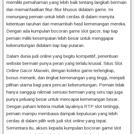
memiliki pemahaman yang lebih baik tentang langkah bermain
dan memanfaatkan fitur-fitur khusus didalam game. Ini
menunjang pemain untuk lebih cerdas di dalam menyita
ketentuan taruhan dan menambah hasil kemenangan mereka.
Dengan ada kumpulan bocoran game slot gacor, tiap tiap
pemain miliki kesempatan lebih besar untuk menggapai
keberuntungan didalam tiap tiap putaran.
Dalam dunia judi online yang begitu kompetitif, penentuan
website bermain punya peran yang terlalu krusial. Situs Slot
Online Gacor Maxwin, dengan koleksi game terlengkap,
bonus menarik, dan tingkat kemenangan yang tinggi, menjadi
pilihan utama bagi para pencari keberuntungan. Pemain tidak
hanya sanggup nikmati sensasi bermain yang seru tapi juga
punya peluang besar untuk mencapai kemenangan besar.
Dengan paham kriteria mutlak layaknya RTP slot tertinggi,
pemain mampu membawa dampak keputusan yang lebih
cerdas di dalam pilih web judi slot online yang tepat.
Sementara itu, akses kepada kumpulan bocoran game slot