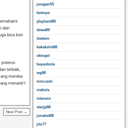
juragan55
betmpo
 Memahami
playland88
n dan
dewa89
ga bisa beri
ibetwin
kakakslot88
oktogel
 potensi
bayanbola
an terbaik,
wg88
 yang mereka
mnccash
 yang menanti?
viabola
interwin
starjp88
Next Post →
junabet88
jitu77