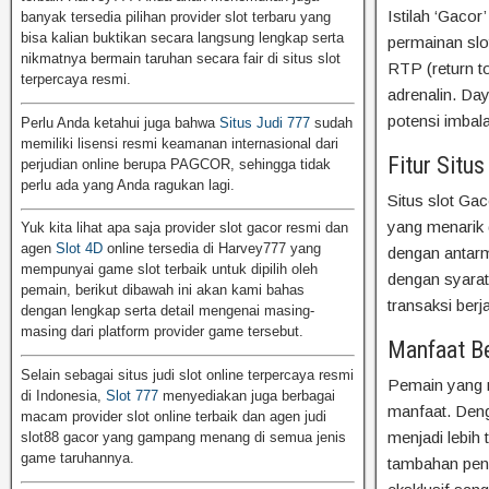
Istilah ‘Gacor
banyak tersedia pilihan provider slot terbaru yang
bisa kalian buktikan secara langsung lengkap serta
permainan slo
nikmatnya bermain taruhan secara fair di situs slot
RTP (return to
terpercaya resmi.
adrenalin. Da
potensi imbala
Perlu Anda ketahui juga bahwa
Situs Judi 777
sudah
memiliki lisensi resmi keamanan internasional dari
Fitur Situ
perjudian online berupa PAGCOR, sehingga tidak
perlu ada yang Anda ragukan lagi.
Situs slot Ga
yang menarik 
Yuk kita lihat apa saja provider slot gacor resmi dan
agen
Slot 4D
online tersedia di Harvey777 yang
dengan antar
mempunyai game slot terbaik untuk dipilih oleh
dengan syarat 
pemain, berikut dibawah ini akan kami bahas
transaksi ber
dengan lengkap serta detail mengenai masing-
masing dari platform provider game tersebut.
Manfaat Be
Selain sebagai situs judi slot online terpercaya resmi
Pemain yang m
di Indonesia,
Slot 777
menyediakan juga berbagai
manfaat. Deng
macam provider slot online terbaik dan agen judi
menjadi lebih 
slot88 gacor yang gampang menang di semua jenis
game taruhannya.
tambahan peng