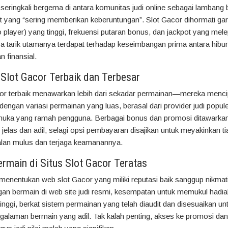
’ seringkali bergema di antara komunitas judi online sebagai lambang 
t yang “sering memberikan keberuntungan”. Slot Gacor dihormati gar
 player) yang tinggi, frekuensi putaran bonus, dan jackpot yang mel
ya tarik utamanya terdapat terhadap keseimbangan prima antara hibu
n finansial.
s Slot Gacor Terbaik dan Terbesar
cor terbaik menawarkan lebih dari sekadar permainan—mereka menci
dengan variasi permainan yang luas, berasal dari provider judi popu
muka yang ramah pengguna. Berbagai bonus dan promosi ditawarka
jelas dan adil, selagi opsi pembayaran disajikan untuk meyakinkan ti
jalan mulus dan terjaga keamanannya.
rmain di Situs Slot Gacor Teratas
enentukan web slot Gacor yang miliki reputasi baik sanggup nikmati
an bermain di web site judi resmi, kesempatan untuk memukul hadia
tinggi, berkat sistem permainan yang telah diaudit dan disesuaikan u
alaman bermain yang adil. Tak kalah penting, akses ke promosi dan