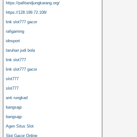
https://pafitandjungkarang.org/
https://128.199.72.108/
link slot777 gacor
rafigaming
idnsport
taruhan judi bola
link slot777
link slot777 gacor
slot777
slot777
anti rungkad
bangsajp
bangsajp
Agen Situs Slot
Slot Gacor Online