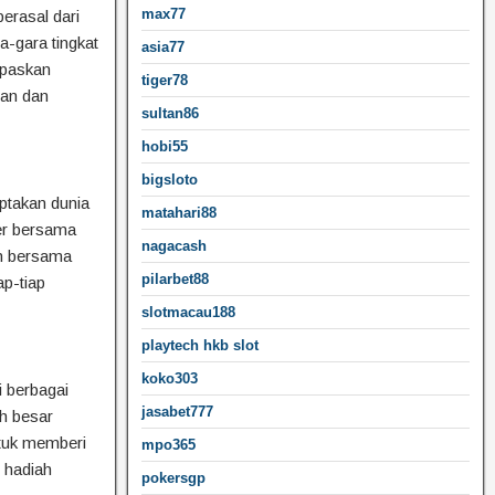
max77
berasal dari
a-gara tingkat
asia77
epaskan
tiger78
ran dan
sultan86
hobi55
bigsloto
ptakan dunia
matahari88
ler bersama
nagacash
n bersama
pilarbet88
ap-tiap
slotmacau188
playtech hkb slot
koko303
 berbagai
jasabet777
h besar
ntuk memberi
mpo365
 hadiah
pokersgp