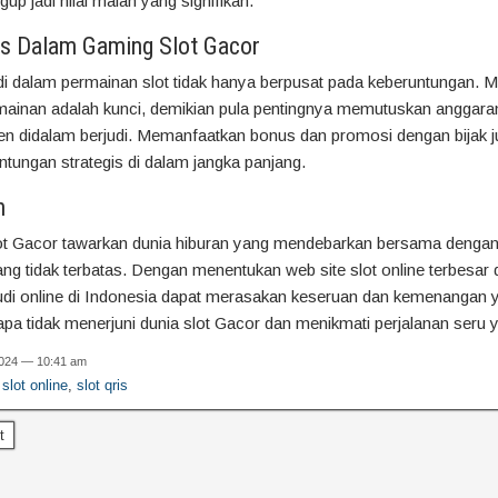
gup jadi nilai malah yang signifikan.
s Dalam Gaming Slot Gacor
di dalam permainan slot tidak hanya berpusat pada keberuntungan.
ainan adalah kunci, demikian pula pentingnya memutuskan anggara
ten didalam berjudi. Memanfaatkan bonus dan promosi dengan bijak ju
tungan strategis di dalam jangka panjang.
n
t Gacor tawarkan dunia hiburan yang mendebarkan bersama dengan
g tidak terbatas. Dengan menentukan web site slot online terbesar d
udi online di Indonesia dapat merasakan keseruan dan kemenangan
napa tidak menerjuni dunia slot Gacor dan menikmati perjalanan seru
2024 — 10:41 am
,
slot online
,
slot qris
t