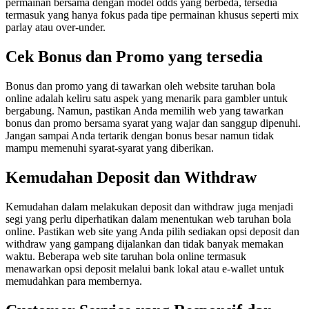
permainan bersama dengan model odds yang berbeda, tersedia
termasuk yang hanya fokus pada tipe permainan khusus seperti mix
parlay atau over-under.
Cek Bonus dan Promo yang tersedia
Bonus dan promo yang di tawarkan oleh website taruhan bola
online adalah keliru satu aspek yang menarik para gambler untuk
bergabung. Namun, pastikan Anda memilih web yang tawarkan
bonus dan promo bersama syarat yang wajar dan sanggup dipenuhi.
Jangan sampai Anda tertarik dengan bonus besar namun tidak
mampu memenuhi syarat-syarat yang diberikan.
Kemudahan Deposit dan Withdraw
Kemudahan dalam melakukan deposit dan withdraw juga menjadi
segi yang perlu diperhatikan dalam menentukan web taruhan bola
online. Pastikan web site yang Anda pilih sediakan opsi deposit dan
withdraw yang gampang dijalankan dan tidak banyak memakan
waktu. Beberapa web site taruhan bola online termasuk
menawarkan opsi deposit melalui bank lokal atau e-wallet untuk
memudahkan para membernya.