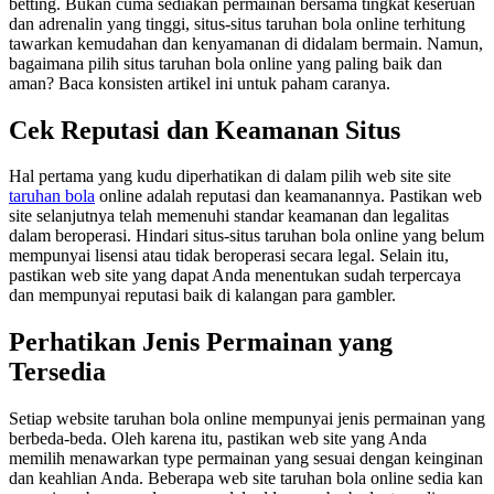
betting. Bukan cuma sediakan permainan bersama tingkat keseruan
dan adrenalin yang tinggi, situs-situs taruhan bola online terhitung
tawarkan kemudahan dan kenyamanan di didalam bermain. Namun,
bagaimana pilih situs taruhan bola online yang paling baik dan
aman? Baca konsisten artikel ini untuk paham caranya.
Cek Reputasi dan Keamanan Situs
Hal pertama yang kudu diperhatikan di dalam pilih web site site
taruhan bola
online adalah reputasi dan keamanannya. Pastikan web
site selanjutnya telah memenuhi standar keamanan dan legalitas
dalam beroperasi. Hindari situs-situs taruhan bola online yang belum
mempunyai lisensi atau tidak beroperasi secara legal. Selain itu,
pastikan web site yang dapat Anda menentukan sudah terpercaya
dan mempunyai reputasi baik di kalangan para gambler.
Perhatikan Jenis Permainan yang
Tersedia
Setiap website taruhan bola online mempunyai jenis permainan yang
berbeda-beda. Oleh karena itu, pastikan web site yang Anda
memilih menawarkan type permainan yang sesuai dengan keinginan
dan keahlian Anda. Beberapa web site taruhan bola online sedia kan