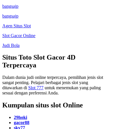
bangsajp
bangsajp
Agen Situs Slot
Slot Gacor Online
Judi Bola
Situs Toto Slot Gacor 4D
Terpercaya
Dalam dunia judi online terpercaya, pemilihan jenis slot
sangat penting. Pelajari berbagai jenis slot yang
ditawarkan di
Slot 777
untuk menemukan yang paling
sesuai dengan preferensi Anda.
Kumpulan situs slot Online
29hoki
gacor88
sky77