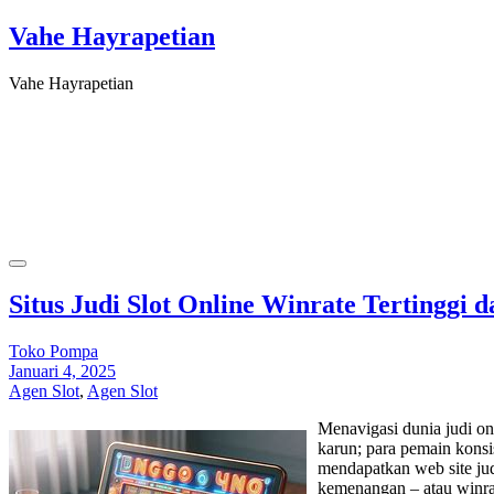
Vahe Hayrapetian
Vahe Hayrapetian
Situs Judi Slot Online Winrate Tertingg
Toko Pompa
Januari 4, 2025
Agen Slot
,
Agen Slot
Menavigasi dunia judi on
karun; para pemain kons
mendapatkan web site jud
kemenangan – atau winrate