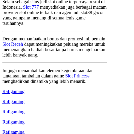
Selain sebagai situs judi slot online terpercaya resmi di
Indonesia,
Slot 777
menyediakan juga berbagai macam
provider slot online terbaik dan agen judi slot88 gacor
yang gampang menang di semua jenis game
taruhannya.
Dengan memanfaatkan bonus dan promosi ini, pemain
Slot Receh
dapat meningkatkan peluang mereka untuk
memenangkan hadiah besar tanpa harus mengeluarkan
lebih banyak uang.
Ini juga menambahkan elemen kegembiraan dan
tantangan tambahan dalam game
Slot Princess
menghadirkan dinamika yang lebih menarik.
Rafigaming
Rafigaming
Rafigaming
Rafigaming
Rafigaming