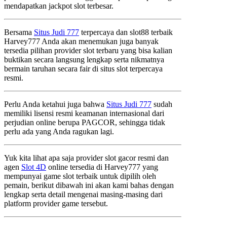
mendapatkan jackpot slot terbesar.
Bersama
Situs Judi 777
terpercaya dan slot88 terbaik
Harvey777 Anda akan menemukan juga banyak
tersedia pilihan provider slot terbaru yang bisa kalian
buktikan secara langsung lengkap serta nikmatnya
bermain taruhan secara fair di situs slot terpercaya
resmi.
Perlu Anda ketahui juga bahwa
Situs Judi 777
sudah
memiliki lisensi resmi keamanan internasional dari
perjudian online berupa PAGCOR, sehingga tidak
perlu ada yang Anda ragukan lagi.
Yuk kita lihat apa saja provider slot gacor resmi dan
agen
Slot 4D
online tersedia di Harvey777 yang
mempunyai game slot terbaik untuk dipilih oleh
pemain, berikut dibawah ini akan kami bahas dengan
lengkap serta detail mengenai masing-masing dari
platform provider game tersebut.