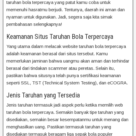
taruhan bola terpercaya yang patut kamu coba untuk
memenuhi hasratmu berjudi. Tentunya, daerah ini aman dan
nyaman untuk digunakan. Jadi, segera saja kita simak
pembahasan selengkapnya!
Keamanan Situs Taruhan Bola Terpercaya
Yang utama dalam melacak website taruhan bola terpercaya
adalah keamanan berasal dari situs tersebut. Kamu
memerlukan jaminan bahwa uangmu akan aman dan terhindar
berasal dari tindakan scammer atau peretas. Selain itu,
pastikan bahwa situsnya telah punya sertifikasi keamanan
seperti SSL, TST (Technical System Testing), dan eCOGRA.
Jenis Taruhan yang Tersedia
Jenis taruhan termasuk jadi aspek perlu ketika memilih web
taruhan bola terpercaya. Semakin banyak tipe taruhan yang
disediakan, semakin besar kesempatanmu untuk menang dan
menghasilkan uang. Pastikan termasuk taruhan yang
disediakan termasuk beragam liga sepak bola populer