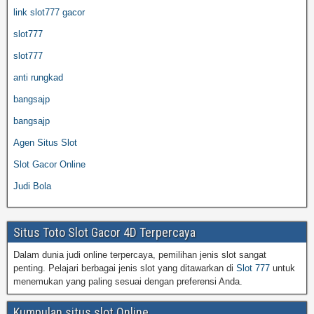
link slot777 gacor
slot777
slot777
anti rungkad
bangsajp
bangsajp
Agen Situs Slot
Slot Gacor Online
Judi Bola
Situs Toto Slot Gacor 4D Terpercaya
Dalam dunia judi online terpercaya, pemilihan jenis slot sangat
penting. Pelajari berbagai jenis slot yang ditawarkan di
Slot 777
untuk
menemukan yang paling sesuai dengan preferensi Anda.
Kumpulan situs slot Online