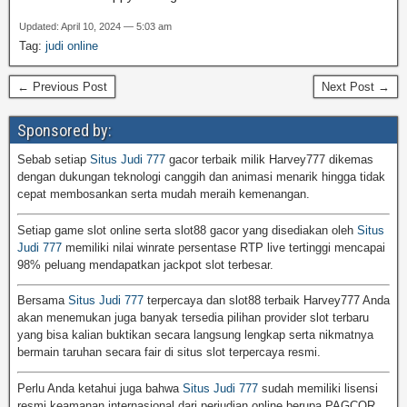
Updated: April 10, 2024 — 5:03 am
Tag:
judi online
← Previous Post
Next Post →
Sponsored by:
Sebab setiap
Situs Judi 777
gacor terbaik milik Harvey777 dikemas
dengan dukungan teknologi canggih dan animasi menarik hingga tidak
cepat membosankan serta mudah meraih kemenangan.
Setiap game slot online serta slot88 gacor yang disediakan oleh
Situs
Judi 777
memiliki nilai winrate persentase RTP live tertinggi mencapai
98% peluang mendapatkan jackpot slot terbesar.
Bersama
Situs Judi 777
terpercaya dan slot88 terbaik Harvey777 Anda
akan menemukan juga banyak tersedia pilihan provider slot terbaru
yang bisa kalian buktikan secara langsung lengkap serta nikmatnya
bermain taruhan secara fair di situs slot terpercaya resmi.
Perlu Anda ketahui juga bahwa
Situs Judi 777
sudah memiliki lisensi
resmi keamanan internasional dari perjudian online berupa PAGCOR,