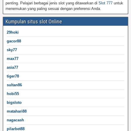
penting. Pelajari berbagai jenis slot yang ditawarkan di
Slot 777
untuk
menemukan yang paling sesuai dengan preferensi Anda.
Kumpulan situs slot Online
29hoki
gacor88
sky77
max77
asia77
tiger78
sultan86
hobi55
bigsloto
matahari88
nagacash
pilarbet88