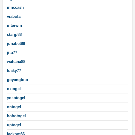
mnccash
viabola
interwin
starjp88
junabet88
jitu77
wahana88
lucky77
goyangtoto
oxtogel
yokotogel
ontogel
hohotogel
uptogel
jackpot86