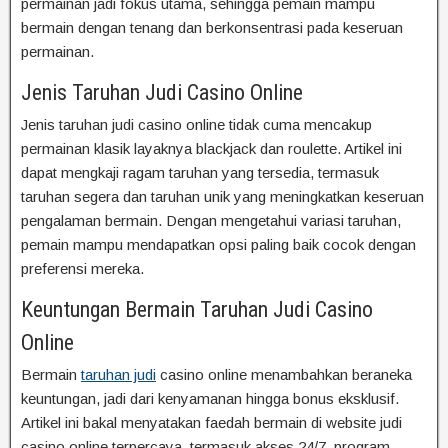
permainan jadi fokus utama, sehingga pemain mampu
bermain dengan tenang dan berkonsentrasi pada keseruan
permainan.
Jenis Taruhan Judi Casino Online
Jenis taruhan judi casino online tidak cuma mencakup
permainan klasik layaknya blackjack dan roulette. Artikel ini
dapat mengkaji ragam taruhan yang tersedia, termasuk
taruhan segera dan taruhan unik yang meningkatkan keseruan
pengalaman bermain. Dengan mengetahui variasi taruhan,
pemain mampu mendapatkan opsi paling baik cocok dengan
preferensi mereka.
Keuntungan Bermain Taruhan Judi Casino
Online
Bermain
taruhan judi
casino online menambahkan beraneka
keuntungan, jadi dari kenyamanan hingga bonus eksklusif.
Artikel ini bakal menyatakan faedah bermain di website judi
casino online terpercaya, termasuk akses 24/7, program