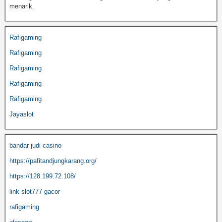
menarik.
Rafigaming
Rafigaming
Rafigaming
Rafigaming
Rafigaming
Jayaslot
bandar judi casino
https://pafitandjungkarang.org/
https://128.199.72.108/
link slot777 gacor
rafigaming