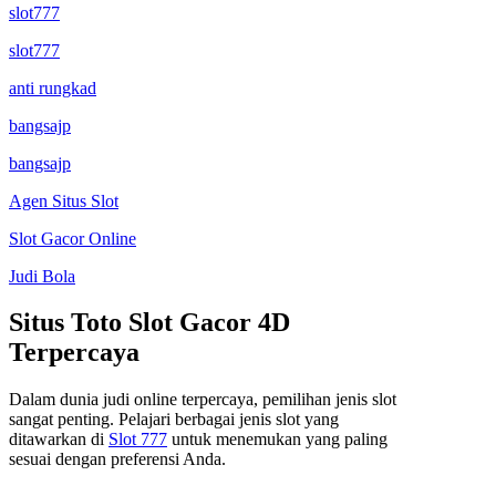
slot777
slot777
anti rungkad
bangsajp
bangsajp
Agen Situs Slot
Slot Gacor Online
Judi Bola
Situs Toto Slot Gacor 4D
Terpercaya
Dalam dunia judi online terpercaya, pemilihan jenis slot
sangat penting. Pelajari berbagai jenis slot yang
ditawarkan di
Slot 777
untuk menemukan yang paling
sesuai dengan preferensi Anda.