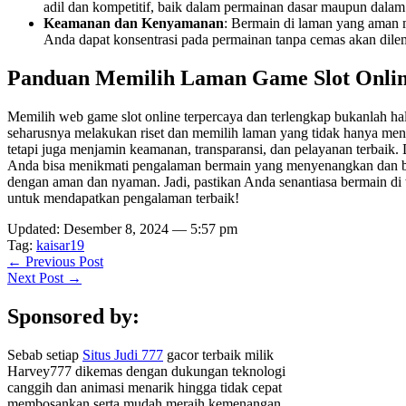
adil dan kompetitif, baik dalam permainan dasar maupun dalam
Keamanan dan Kenyamanan
: Bermain di laman yang aman 
Anda dapat konsentrasi pada permainan tanpa cemas akan dil
Panduan Memilih Laman Game Slot Onlin
Memilih web game slot online terpercaya dan terlengkap bukanlah ha
seharusnya melakukan riset dan memilih laman yang tidak hanya m
tetapi juga menjamin keamanan, transparansi, dan pelayanan terbaik.
Anda bisa menikmati pengalaman bermain yang menyenangkan dan b
dengan aman dan nyaman. Jadi, pastikan Anda senantiasa bermain di
untuk mendapatkan pengalaman terbaik!
Updated: Desember 8, 2024 — 5:57 pm
Tag:
kaisar19
← Previous Post
Next Post →
Sponsored by:
Sebab setiap
Situs Judi 777
gacor terbaik milik
Harvey777 dikemas dengan dukungan teknologi
canggih dan animasi menarik hingga tidak cepat
membosankan serta mudah meraih kemenangan.