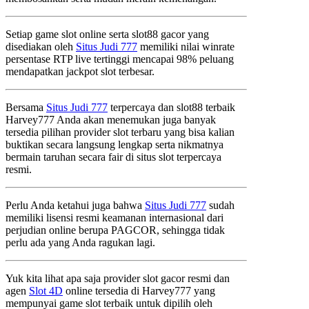
Setiap game slot online serta slot88 gacor yang
disediakan oleh
Situs Judi 777
memiliki nilai winrate
persentase RTP live tertinggi mencapai 98% peluang
mendapatkan jackpot slot terbesar.
Bersama
Situs Judi 777
terpercaya dan slot88 terbaik
Harvey777 Anda akan menemukan juga banyak
tersedia pilihan provider slot terbaru yang bisa kalian
buktikan secara langsung lengkap serta nikmatnya
bermain taruhan secara fair di situs slot terpercaya
resmi.
Perlu Anda ketahui juga bahwa
Situs Judi 777
sudah
memiliki lisensi resmi keamanan internasional dari
perjudian online berupa PAGCOR, sehingga tidak
perlu ada yang Anda ragukan lagi.
Yuk kita lihat apa saja provider slot gacor resmi dan
agen
Slot 4D
online tersedia di Harvey777 yang
mempunyai game slot terbaik untuk dipilih oleh