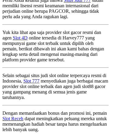
Perlu Anda ketahui juga bahwa
Situs Judi 777
sudah
memiliki lisensi resmi keamanan internasional dari
perjudian online berupa PAGCOR, sehingga tidak
perlu ada yang Anda ragukan lagi.
Yuk kita lihat apa saja provider slot gacor resmi dan
agen
Slot 4D
online tersedia di Harvey777 yang
mempunyai game slot terbaik untuk dipilih oleh
pemain, berikut dibawah ini akan kami bahas dengan
lengkap serta detail mengenai masing-masing dari
platform provider game tersebut.
Selain sebagai situs judi slot online terpercaya resmi di
Indonesia,
Slot 777
menyediakan juga berbagai macam
provider slot online terbaik dan agen judi slot88 gacor
yang gampang menang di semua jenis game
taruhannya.
Dengan memanfaatkan bonus dan promosi ini, pemain
Slot Receh
dapat meningkatkan peluang mereka untuk
memenangkan hadiah besar tanpa harus mengeluarkan
lebih banyak uang.