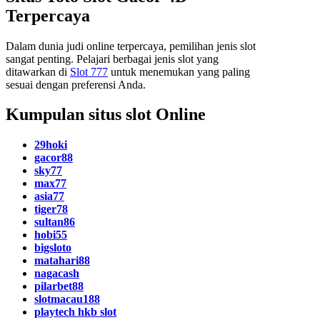
Terpercaya
Dalam dunia judi online terpercaya, pemilihan jenis slot
sangat penting. Pelajari berbagai jenis slot yang
ditawarkan di
Slot 777
untuk menemukan yang paling
sesuai dengan preferensi Anda.
Kumpulan situs slot Online
29hoki
gacor88
sky77
max77
asia77
tiger78
sultan86
hobi55
bigsloto
matahari88
nagacash
pilarbet88
slotmacau188
playtech hkb slot