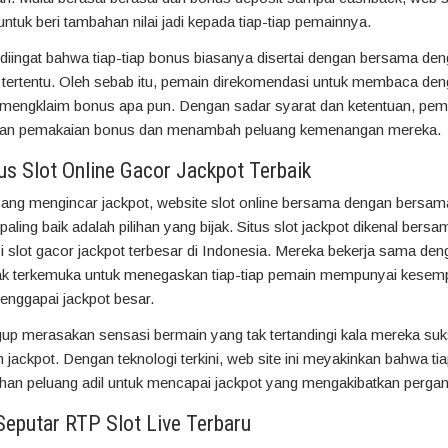
tuk beri tambahan nilai jadi kepada tiap-tiap pemainnya.
diingat bahwa tiap-tiap bonus biasanya disertai dengan bersama den
 tertentu. Oleh sebab itu, pemain direkomendasi untuk membaca d
mengklaim bonus apa pun. Dengan sadar syarat dan ketentuan, pem
an pemakaian bonus dan menambah peluang kemenangan mereka.
us Slot Online Gacor Jackpot Terbaik
ang mengincar jackpot, website slot online bersama dengan bersam
paling baik adalah pilihan yang bijak. Situs slot jackpot dikenal bers
i slot gacor jackpot terbesar di Indonesia. Mereka bekerja sama de
ak terkemuka untuk menegaskan tiap-tiap pemain mempunyai kesem
nggapai jackpot besar.
p merasakan sensasi bermain yang tak tertandingi kala mereka su
ackpot. Dengan teknologi terkini, web site ini meyakinkan bahwa tia
han peluang adil untuk mencapai jackpot yang mengakibatkan pergant
Seputar RTP Slot Live Terbaru