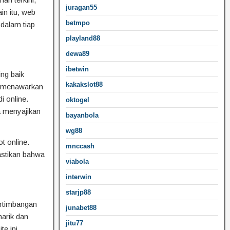
juragan55
in itu, web
betmpo
 dalam tiap
playland88
dewa89
ibetwin
ing baik
kakakslot88
ik menawarkan
i online.
oktogel
a menyajikan
bayanbola
wg88
t online.
mnccash
astikan bahwa
viabola
interwin
starjp88
ertimbangan
junabet88
arik dan
jitu77
e ini