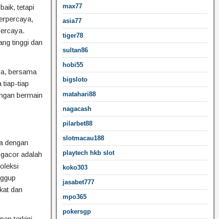
max77
aik, tetapi
terpercaya,
asia77
percaya.
tiger78
ng tinggi dan
sultan86
hobi55
asa, bersama
bigsloto
tiap-tiap
matahari88
ungan bermain
nagacash
pilarbet88
slotmacau188
ma dengan
playtech hkb slot
t gacor adalah
oleksi
koko303
nggup
jasabet777
kat dan
mpo365
pokersgp
an terkini,