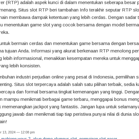
yer (RTP) adalah aspek kunci di dalam menentukan seberapa besar 
menang. Situs slot RTP beri tambahan Info terakhir seputar RTP slot
ain membawa dampak ketentuan yang lebih cerdas. Dengan sadar t
 menentukan game slot yang cocok bersama dengan model berma
reka.
k untuk bermain cerdas dan menentukan game bersama dengan ber
ma tujuan Anda. Informasi yang akurat berkenaan RTP menolong pe
g lebih informasional, menaikkan kesempatan mereka untuk mengga
ng lebih konsisten.
uhan industri perjudian online yang pesat di Indonesia, pemilihan si
nting. Situs slot terpercaya adalah salah satu pilihan terbaik, sedia ka
erpercaya dan formal bersama tingkat kemenangan yang tinggi. Denga
in mampu menikmati berbagai game terbaru, menggapai bonus meng
 memenangkan jackpot yang fantastis. Jangan lupa untuk selamany
gung jawab dan menikmati tiap tiap peristiwa punyai nilai di dunia slot
ain!
r 13, 2024 — 12:08 pm
 mahjong ways 2
,
akun demo olympus slot
,
permainan slot gacor