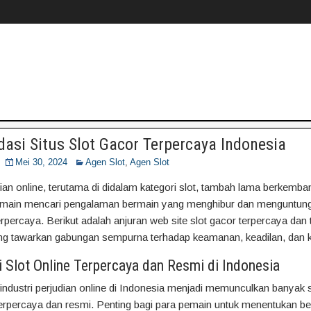
si Situs Slot Gacor Terpercaya Indonesia
Mei 30, 2024
Agen Slot
,
Agen Slot
dian online, terutama di didalam kategori slot, tambah lama berkemba
emain mencari pengalaman bermain yang menghibur dan menguntung
 terpercaya. Berikut adalah anjuran web site slot gacor terpercaya dan 
ng tawarkan gabungan sempurna terhadap keamanan, keadilan, dan 
i Slot Online Terpercaya dan Resmi di Indonesia
ndustri perjudian online di Indonesia menjadi memunculkan banyak s
terpercaya dan resmi. Penting bagi para pemain untuk menentukan 