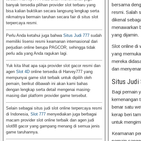
bersama dengan
banyak tersedia pilihan provider slot terbaru yang
bisa kalian buktikan secara langsung lengkap serta
resmi. Salah s
nikmatnya bermain taruhan secara fair di situs slot
dikenal sebaga
terpercaya resmi.
menawarkan be
yang dijamin.
Perlu Anda ketahui juga bahwa
Situs Judi 777
sudah
memiliki lisensi resmi keamanan internasional dari
Slot online di
perjudian online berupa PAGCOR, sehingga tidak
perlu ada yang Anda ragukan lagi.
yang memukau 
mereka didasa
Yuk kita lihat apa saja provider slot gacor resmi dan
dan menyenan
agen
Slot 4D
online tersedia di Harvey777 yang
mempunyai game slot terbaik untuk dipilih oleh
Situs Judi
pemain, berikut dibawah ini akan kami bahas
dengan lengkap serta detail mengenai masing-
Bagi pemain y
masing dari platform provider game tersebut.
kemenangan tin
benar satu web
Selain sebagai situs judi slot online terpercaya resmi
di Indonesia,
Slot 777
menyediakan juga berbagai
kerap beri ta
macam provider slot online terbaik dan agen judi
untuk mengim
slot88 gacor yang gampang menang di semua jenis
game taruhannya.
Keamanan pema
pemain sanggup