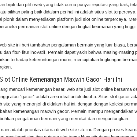
 bijak dan pilih web yang tidak cuma punyai reputasi yang baik, tetap
atu pilihan paling baik didalam perihal ini adalah situs slot terpercay
i pionir dalam menyediakan platform judi slot online terpercaya. Me
raneka permainan slot online dengan tingkat keamanan yang tinggi 
 web site ini beri tambahan pengalaman bermain yang luar biasa, ber
dan fitur-fitur inovatif. Pemain dapat yakin bahwa masing-masing p
rkan terhadap keberuntungan murni, menciptakan lingkungan bermain
gkan.
 Slot Online Kemenangan Maxwin Gacor Hari Ini
ang mencari kemenangan besar, web site judi slot online bersama de
ggi atau “gacor” adalah area ideal untuk dicoba. Situs slot gacor ada
 site yang menonjol di didalam hal ini, dengan dengan koleksi perma
mbahan kemenangan maxwin gacor. Pemain mampu mengandalkan web 
buhkan pengalaman bermain yang memikat dan menguntungkan.
in adalah prioritas utama di web site site ini. Dengan proses keama
 menikmati tiap tiap putaran slot tanpa khawatir dapat kecurangan. 