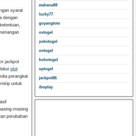
wahana88
ngan syarat
lucky77
ma dengan
goyangtoto
ketentuan,
emenangan
oxtogel
yokotogel
ontogel
hohotogel
or jackpot
oleksi
slot
uptogel
edia perangkat
jackpot86
mirip untuk
iboplay
sil
Mega888
 masing-masing
kan perubahan
Toto4D
Mega888 login
Toto Slot4D Login