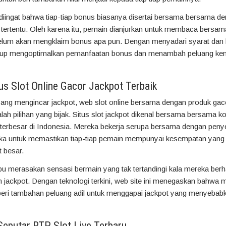
iingat bahwa tiap-tiap bonus biasanya disertai bersama bersama de
 tertentu. Oleh karena itu, pemain dianjurkan untuk membaca bersa
lum akan mengklaim bonus apa pun. Dengan menyadari syarat dan 
up mengoptimalkan pemanfaatan bonus dan menambah peluang k
us Slot Online Gacor Jackpot Terbaik
ang mengincar jackpot, web slot online bersama dengan produk gac
alah pilihan yang bijak. Situs slot jackpot dikenal bersama bersama k
terbesar di Indonesia. Mereka bekerja serupa bersama dengan peny
ka untuk memastikan tiap-tiap pemain mempunyai kesempatan yang 
 besar.
merasakan sensasi bermain yang tak tertandingi kala mereka berha
ackpot. Dengan teknologi terkini, web site ini menegaskan bahwa
ri tambahan peluang adil untuk menggapai jackpot yang menyebab
Seputar RTP Slot Live Terbaru