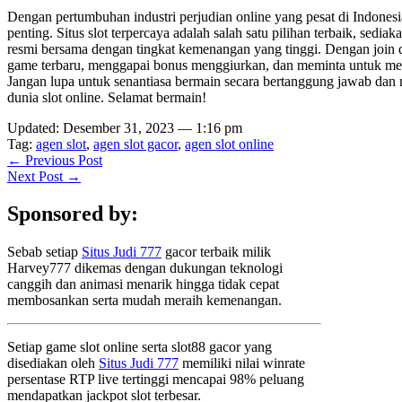
Dengan pertumbuhan industri perjudian online yang pesat di Indonesia,
penting. Situs slot terpercaya adalah salah satu pilihan terbaik, sediaka
resmi bersama dengan tingkat kemenangan yang tinggi. Dengan join d
game terbaru, menggapai bonus menggiurkan, dan meminta untuk mem
Jangan lupa untuk senantiasa bermain secara bertanggung jawab dan nik
dunia slot online. Selamat bermain!
Updated: Desember 31, 2023 — 1:16 pm
Tag:
agen slot
,
agen slot gacor
,
agen slot online
← Previous Post
Next Post →
Sponsored by:
Sebab setiap
Situs Judi 777
gacor terbaik milik
Harvey777 dikemas dengan dukungan teknologi
canggih dan animasi menarik hingga tidak cepat
membosankan serta mudah meraih kemenangan.
Setiap game slot online serta slot88 gacor yang
disediakan oleh
Situs Judi 777
memiliki nilai winrate
persentase RTP live tertinggi mencapai 98% peluang
mendapatkan jackpot slot terbesar.