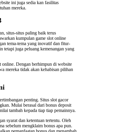
bsite ini juga sedia kan fasilitas
utuhan mereka.
3
, situs-situs paling baik terus
 tawarkan kumpulan game slot online
gan tema-tema yang inovatif dan fitur-
in tetapi juga peluang kemenangan yang
ot online. Dengan berhimpun di website
a mereka tidak akan kehabisan pilihan
mi
ertimbangan penting. Situs slot gacor
an. Mulai berasal dari bonus deposit
ilai tambah kepada tiap tiap pemainnya.
an syarat dan ketentuan tertentu. Oleh
ama sebelum mengklaim bonus apa pun.
malkan pemanfaatan bonus dan menambah