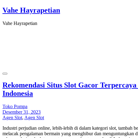
Vahe Hayrapetian
Vahe Hayrapetian
Rekomendasi Situs Slot Gacor Terpercaya 
Indonesia
Toko Pompa
Desember 31, 2023
Agen Slot
,
Agen Slot
Industri perjudian online, lebih-lebih di dalam kategori slot, tambah
melacak pengalaman bermain yang menghibur dan menguntungkan di si