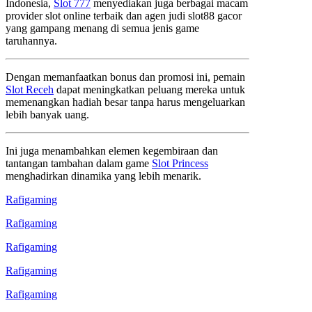
Indonesia,
Slot 777
menyediakan juga berbagai macam
provider slot online terbaik dan agen judi slot88 gacor
yang gampang menang di semua jenis game
taruhannya.
Dengan memanfaatkan bonus dan promosi ini, pemain
Slot Receh
dapat meningkatkan peluang mereka untuk
memenangkan hadiah besar tanpa harus mengeluarkan
lebih banyak uang.
Ini juga menambahkan elemen kegembiraan dan
tantangan tambahan dalam game
Slot Princess
menghadirkan dinamika yang lebih menarik.
Rafigaming
Rafigaming
Rafigaming
Rafigaming
Rafigaming