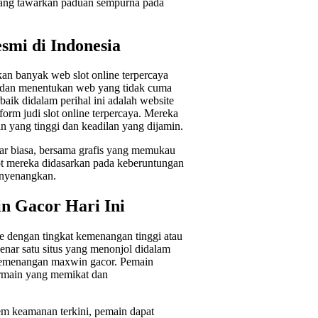
 yang tawarkan paduan sempurna pada
smi di Indonesia
an banyak web slot online terpercaya
k dan menentukan web yang tidak cuma
erbaik didalam perihal ini adalah website
form judi slot online terpercaya. Mereka
 yang tinggi dan keadilan yang dijamin.
uar biasa, bersama grafis yang memukau
slot mereka didasarkan pada keberuntungan
enyenangkan.
n Gacor Hari Ini
ne dengan tingkat kemenangan tinggi atau
 benar satu situs yang menonjol didalam
 kemenangan maxwin gacor. Pemain
rmain yang memikat dan
tem keamanan terkini, pemain dapat