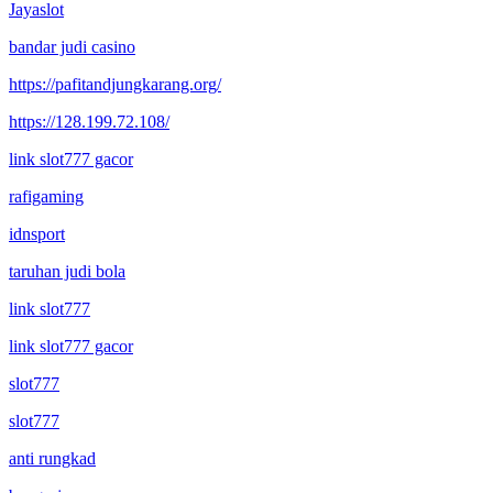
Jayaslot
bandar judi casino
https://pafitandjungkarang.org/
https://128.199.72.108/
link slot777 gacor
rafigaming
idnsport
taruhan judi bola
link slot777
link slot777 gacor
slot777
slot777
anti rungkad