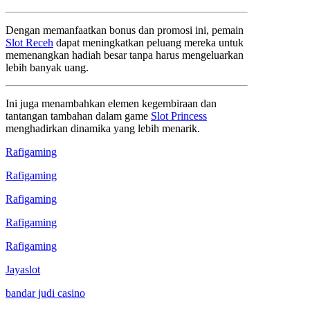
Dengan memanfaatkan bonus dan promosi ini, pemain
Slot Receh
dapat meningkatkan peluang mereka untuk
memenangkan hadiah besar tanpa harus mengeluarkan
lebih banyak uang.
Ini juga menambahkan elemen kegembiraan dan
tantangan tambahan dalam game
Slot Princess
menghadirkan dinamika yang lebih menarik.
Rafigaming
Rafigaming
Rafigaming
Rafigaming
Rafigaming
Jayaslot
bandar judi casino