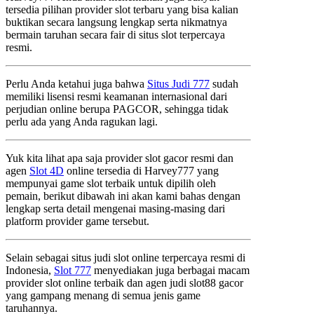
tersedia pilihan provider slot terbaru yang bisa kalian
buktikan secara langsung lengkap serta nikmatnya
bermain taruhan secara fair di situs slot terpercaya
resmi.
Perlu Anda ketahui juga bahwa
Situs Judi 777
sudah
memiliki lisensi resmi keamanan internasional dari
perjudian online berupa PAGCOR, sehingga tidak
perlu ada yang Anda ragukan lagi.
Yuk kita lihat apa saja provider slot gacor resmi dan
agen
Slot 4D
online tersedia di Harvey777 yang
mempunyai game slot terbaik untuk dipilih oleh
pemain, berikut dibawah ini akan kami bahas dengan
lengkap serta detail mengenai masing-masing dari
platform provider game tersebut.
Selain sebagai situs judi slot online terpercaya resmi di
Indonesia,
Slot 777
menyediakan juga berbagai macam
provider slot online terbaik dan agen judi slot88 gacor
yang gampang menang di semua jenis game
taruhannya.