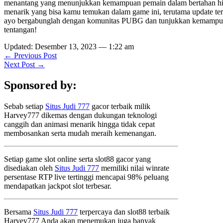
menantang yang menunjukkan kemampuan pemain dalam bertahan hid
menarik yang bisa kamu temukan dalam game ini, terutama update ter
ayo bergabunglah dengan komunitas PUBG dan tunjukkan kemampua
tentangan!
Updated: Desember 13, 2023 — 1:22 am
← Previous Post
Next Post →
Sponsored by:
Sebab setiap
Situs Judi 777
gacor terbaik milik
Harvey777 dikemas dengan dukungan teknologi
canggih dan animasi menarik hingga tidak cepat
membosankan serta mudah meraih kemenangan.
Setiap game slot online serta slot88 gacor yang
disediakan oleh
Situs Judi 777
memiliki nilai winrate
persentase RTP live tertinggi mencapai 98% peluang
mendapatkan jackpot slot terbesar.
Bersama
Situs Judi 777
terpercaya dan slot88 terbaik
Harvey777 Anda akan menemukan juga banyak