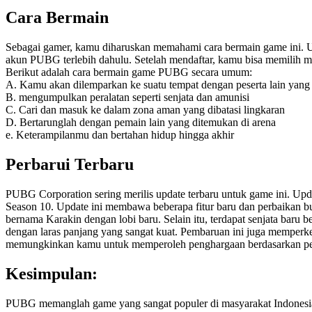
Cara Bermain
Sebagai gamer, kamu diharuskan memahami cara bermain game ini. 
akun PUBG terlebih dahulu. Setelah mendaftar, kamu bisa memilih 
Berikut adalah cara bermain game PUBG secara umum:
A. Kamu akan dilemparkan ke suatu tempat dengan peserta lain yang
B. mengumpulkan peralatan seperti senjata dan amunisi
C. Cari dan masuk ke dalam zona aman yang dibatasi lingkaran
D. Bertarunglah dengan pemain lain yang ditemukan di arena
e. Keterampilanmu dan bertahan hidup hingga akhir
Perbarui Terbaru
PUBG Corporation sering merilis update terbaru untuk game ini. Upd
Season 10. Update ini membawa beberapa fitur baru dan perbaikan b
bernama Karakin dengan lobi baru. Selain itu, terdapat senjata bar
dengan laras panjang yang sangat kuat. Pembaruan ini juga memperke
memungkinkan kamu untuk memperoleh penghargaan berdasarkan p
Kesimpulan:
PUBG memanglah game yang sangat populer di masyarakat Indonesi