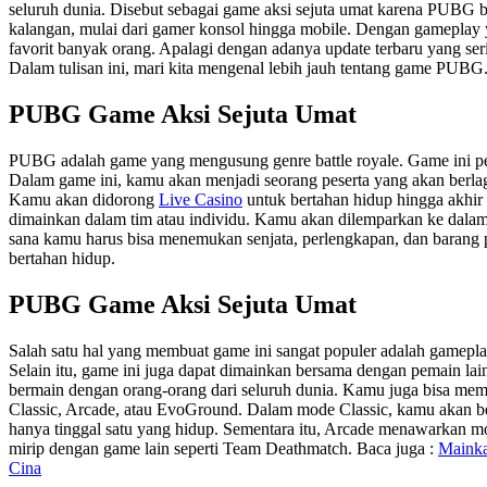
seluruh dunia. Disebut sebagai game aksi sejuta umat karena PUBG be
kalangan, mulai dari gamer konsol hingga mobile. Dengan gameplay y
favorit banyak orang. Apalagi dengan adanya update terbaru yang se
Dalam tulisan ini, mari kita mengenal lebih jauh tentang game PUBG
PUBG Game Aksi Sejuta Umat
PUBG adalah game yang mengusung genre battle royale. Game ini pert
Dalam game ini, kamu akan menjadi seorang peserta yang akan berla
Kamu akan didorong
Live Casino
untuk bertahan hidup hingga akhir 
dimainkan dalam tim atau individu. Kamu akan dilemparkan ke dalam 
sana kamu harus bisa menemukan senjata, perlengkapan, dan barang
bertahan hidup.
PUBG Game Aksi Sejuta Umat
Salah satu hal yang membuat game ini sangat populer adalah gamepl
Selain itu, game ini juga dapat dimainkan bersama dengan pemain lai
bermain dengan orang-orang dari seluruh dunia. Kamu juga bisa memi
Classic, Arcade, atau EvoGround. Dalam mode Classic, kamu akan b
hanya tinggal satu yang hidup. Sementara itu, Arcade menawarkan m
mirip dengan game lain seperti Team Deathmatch. Baca juga :
Mainka
Cina