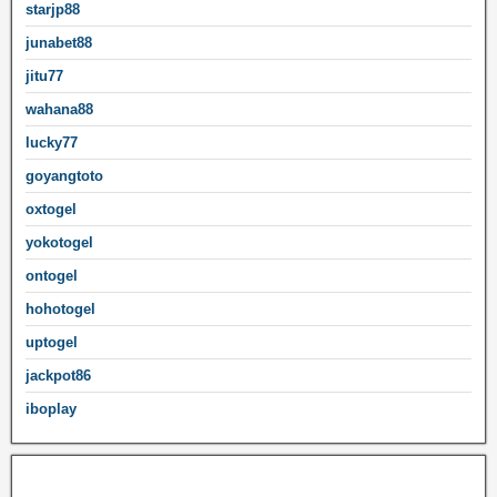
starjp88
junabet88
jitu77
wahana88
lucky77
goyangtoto
oxtogel
yokotogel
ontogel
hohotogel
uptogel
jackpot86
iboplay
Mega888