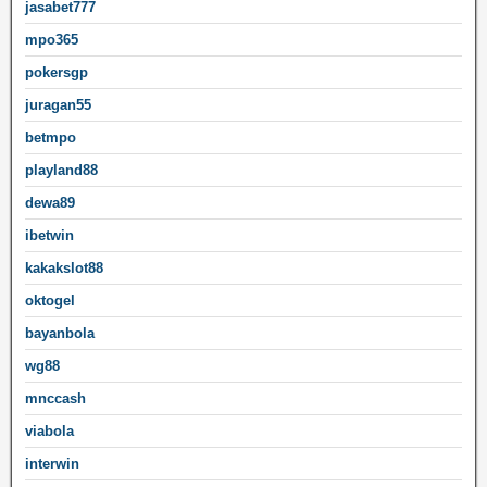
jasabet777
mpo365
pokersgp
juragan55
betmpo
playland88
dewa89
ibetwin
kakakslot88
oktogel
bayanbola
wg88
mnccash
viabola
interwin