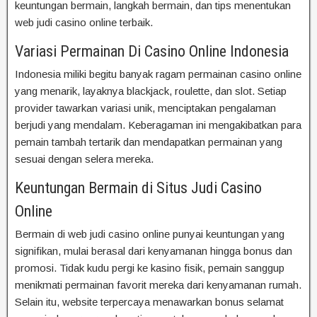
keuntungan bermain, langkah bermain, dan tips menentukan
web judi casino online terbaik.
Variasi Permainan Di Casino Online Indonesia
Indonesia miliki begitu banyak ragam permainan casino online
yang menarik, layaknya blackjack, roulette, dan slot. Setiap
provider tawarkan variasi unik, menciptakan pengalaman
berjudi yang mendalam. Keberagaman ini mengakibatkan para
pemain tambah tertarik dan mendapatkan permainan yang
sesuai dengan selera mereka.
Keuntungan Bermain di Situs Judi Casino
Online
Bermain di web judi casino online punyai keuntungan yang
signifikan, mulai berasal dari kenyamanan hingga bonus dan
promosi. Tidak kudu pergi ke kasino fisik, pemain sanggup
menikmati permainan favorit mereka dari kenyamanan rumah.
Selain itu, website terpercaya menawarkan bonus selamat