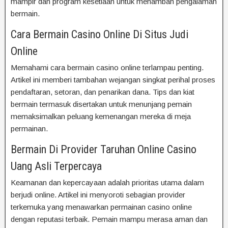
mampir dan program kesetiaan untuk menambah pengalaman
bermain.
Cara Bermain Casino Online Di Situs Judi
Online
Memahami cara bermain casino online terlampau penting.
Artikel ini memberi tambahan wejangan singkat perihal proses
pendaftaran, setoran, dan penarikan dana. Tips dan kiat
bermain termasuk disertakan untuk menunjang pemain
memaksimalkan peluang kemenangan mereka di meja
permainan.
Bermain Di Provider Taruhan Online Casino
Uang Asli Terpercaya
Keamanan dan kepercayaan adalah prioritas utama dalam
berjudi online. Artikel ini menyoroti sebagian provider
terkemuka yang menawarkan permainan casino online
dengan reputasi terbaik. Pemain mampu merasa aman dan