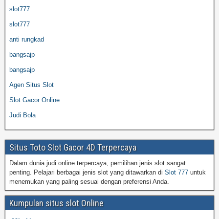
slot777
slot777
anti rungkad
bangsajp
bangsajp
Agen Situs Slot
Slot Gacor Online
Judi Bola
Situs Toto Slot Gacor 4D Terpercaya
Dalam dunia judi online terpercaya, pemilihan jenis slot sangat
penting. Pelajari berbagai jenis slot yang ditawarkan di
Slot 777
untuk
menemukan yang paling sesuai dengan preferensi Anda.
Kumpulan situs slot Online