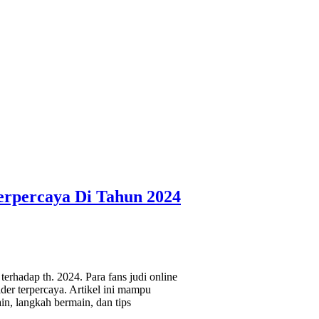
erpercaya Di Tahun 2024
terhadap th. 2024. Para fans judi online
der terpercaya. Artikel ini mampu
n, langkah bermain, dan tips