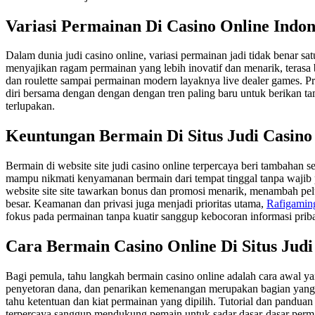
Variasi Permainan Di Casino Online Indon
Dalam dunia judi casino online, variasi permainan jadi tidak benar 
menyajikan ragam permainan yang lebih inovatif dan menarik, terasa b
dan roulette sampai permainan modern layaknya live dealer games. P
diri bersama dengan dengan dengan tren paling baru untuk berikan 
terlupakan.
Keuntungan Bermain Di Situs Judi Casino
Bermain di website site judi casino online terpercaya beri tambahan
mampu nikmati kenyamanan bermain dari tempat tinggal tanpa wajib pe
website site site tawarkan bonus dan promosi menarik, menambah p
besar. Keamanan dan privasi juga menjadi prioritas utama,
Rafigaming
fokus pada permainan tanpa kuatir sanggup kebocoran informasi priba
Cara Bermain Casino Online Di Situs Judi
Bagi pemula, tahu langkah bermain casino online adalah cara awal ya
penyetoran dana, dan penarikan kemenangan merupakan bagian yang me
tahu ketentuan dan kiat permainan yang dipilih. Tutorial dan panduan y
terpercaya sanggup mendukung pemain untuk sadar dasar-dasar perm