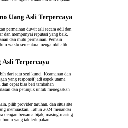
no Uang Asli Terpercaya
an permainan duwit asli secara adil dan
sar dan mempunyai reputasi yang baik.
amanan dan mutu permainan. Pemain
elum waktu sementara mengambil alih
 Asli Terpercaya
ebih dari satu segi kunci. Keamanan dan
gan yang responsif jadi aspek utama.
 dan cepat bisa beri tambahan
 ulasan dan petunjuk untuk menegaskan
, pilih provider taruhan, dan situs site
e yang memuaskan. Tahun 2024 menandai
ama dengan bersama bijak, masing-masing
iburan yang tak terlupakan.