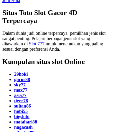
Judi Bola
Situs Toto Slot Gacor 4D
Terpercaya
Dalam dunia judi online terpercaya, pemilihan jenis slot
sangat penting. Pelajari berbagai jenis slot yang
ditawarkan di
Slot 777
untuk menemukan yang paling
sesuai dengan preferensi Anda.
Kumpulan situs slot Online
29hoki
gacor88
sky77
max77
asia77
tiger78
sultan86
hobi55
bigsloto
matahari88
nagacash