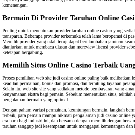
kemenangan.
Bermain Di Provider Taruhan Online Casi
Penting untuk menentukan provider taruhan online casino yang sediak
transparan. Beberapa provider terkemuka telah lama beroperasi di pa
Memilih provider yang udah teruji dapat beri tambahan jaminan ke
dianjurkan untuk membaca ulasan dan mereview lisensi provider seb
ketetapan bergabung.
Memilih Situs Online Casino Terbaik Uang
Proses pemilihan web site judi casino online paling baik melibatkan l
keadilan permainan, bonus dan promosi, dan terhitung layanan pelang
Selain itu, web site site yang sediakan metode pembayaran yang aman
kenyamanan ekstra bagi pemain. Sebelum menentukan situs, telitilah
pengalaman bermain yang optimal.
Dengan paham variasi permainan, keuntungan bermain, langkah bermain
terbaik, para pemain mampu nikmati pengalaman judi casino onlin
era baru bagi industri ini, dan bersama dengan memilih dengan bers
taruhan sanggup jadi kesempatan untuk menggapai kemenangan dan h