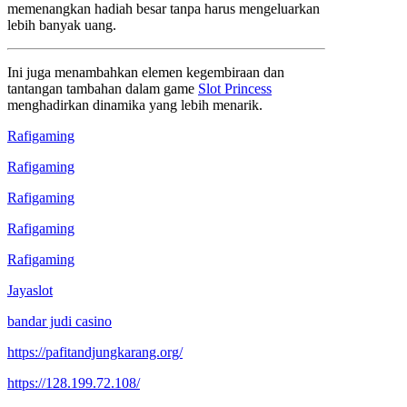
memenangkan hadiah besar tanpa harus mengeluarkan
lebih banyak uang.
Ini juga menambahkan elemen kegembiraan dan
tantangan tambahan dalam game
Slot Princess
menghadirkan dinamika yang lebih menarik.
Rafigaming
Rafigaming
Rafigaming
Rafigaming
Rafigaming
Jayaslot
bandar judi casino
https://pafitandjungkarang.org/
https://128.199.72.108/