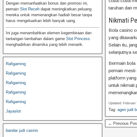
coba-coba mel
Dengan memanfaatkan bonus dan promosi ini,
taruhan dan me
pemain
Slot Receh
dapat meningkatkan peluang
mereka untuk memenangkan hadiah besar tanpa
Nikmati P
harus mengeluarkan lebih banyak uang.
Bola casino o
Ini juga menambahkan elemen kegembiraan dan
yang ditawark
tantangan tambahan dalam game
Slot Princess
menghadirkan dinamika yang lebih menarik.
Selain itu, j
selanjutnya s
Bermain bola 
Rafigaming
pemain mesti 
Rafigaming
platform yang 
Rafigaming
untuk nikmati
Rafigaming
memenangkan t
Rafigaming
Updated: Februari
Tag:
agen judi b
Jayaslot
← Previous Pos
bandar judi casino