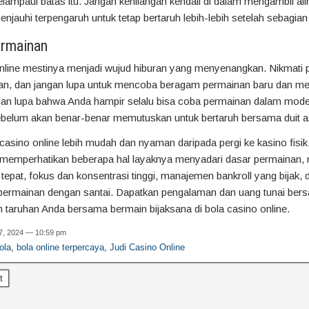
ampaui batas itu. Jangan kehilangan kendali di dalam mengambil ali
njauhi terpengaruh untuk tetap bertaruh lebih-lebih setelah sebagian 
ermainan
nline mestinya menjadi wujud hiburan yang menyenangkan. Nikmati
an, dan jangan lupa untuk mencoba beragam permainan baru dan me
angan lupa bahwa Anda hampir selalu bisa coba permainan dalam mo
ebelum akan benar-benar memutuskan untuk bertaruh bersama duit as
casino online lebih mudah dan nyaman daripada pergi ke kasino fisi
memperhatikan beberapa hal layaknya menyadari dasar permainan,
tepat, fokus dan konsentrasi tinggi, manajemen bankroll yang bijak, d
 permainan dengan santai. Dapatkan pengalaman dan uang tunai ber
aruhan Anda bersama bermain bijaksana di bola casino online.
 7, 2024 — 10:59 pm
ola
,
bola online terpercaya
,
Judi Casino Online
t