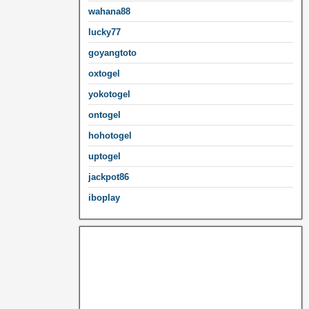
wahana88
lucky77
goyangtoto
oxtogel
yokotogel
ontogel
hohotogel
uptogel
jackpot86
iboplay
Mega888
Toto4D
Mega888 login
Toto Slot4D Login