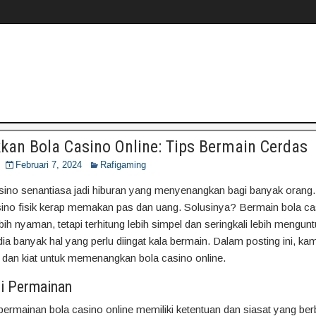
an Bola Casino Online: Tips Bermain Cerdas
Februari 7, 2024
Rafigaming
ino senantiasa jadi hiburan yang menyenangkan bagi banyak orang
sino fisik kerap memakan pas dan uang. Solusinya? Bermain bola cas
ih nyaman, tetapi terhitung lebih simpel dan seringkali lebih mengun
a banyak hal yang perlu diingat kala bermain. Dalam posting ini, kami
 dan kiat untuk memenangkan bola casino online.
i Permainan
permainan bola casino online memiliki ketentuan dan siasat yang ber