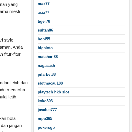
max77
inan yang
 sama mesti
asia77
tiger78
sultan86
hobi55
i style
 aman. Anda
bigsloto
fitur-fitur
matahari88
nagacash
pilarbet88
ari lebih dari
slotmacau188
 kudu mencoba
playtech hkb slot
ai letih.
koko303
jasabet777
kan bola
mpo365
 dan jangan
pokersgp