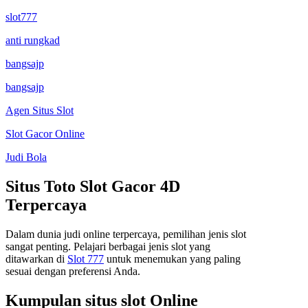
slot777
anti rungkad
bangsajp
bangsajp
Agen Situs Slot
Slot Gacor Online
Judi Bola
Situs Toto Slot Gacor 4D
Terpercaya
Dalam dunia judi online terpercaya, pemilihan jenis slot
sangat penting. Pelajari berbagai jenis slot yang
ditawarkan di
Slot 777
untuk menemukan yang paling
sesuai dengan preferensi Anda.
Kumpulan situs slot Online