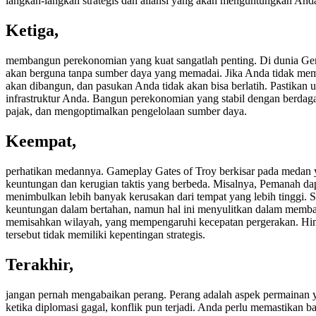
langkah-langkah strategis dan aliansi yang akan menguntungkan And
Ketiga,
membangun perekonomian yang kuat sangatlah penting. Di dunia Gerb
akan berguna tanpa sumber daya yang memadai. Jika Anda tidak mem
akan dibangun, dan pasukan Anda tidak akan bisa berlatih. Pastikan 
infrastruktur Anda. Bangun perekonomian yang stabil dengan berdag
pajak, dan mengoptimalkan pengelolaan sumber daya.
Keempat,
perhatikan medannya. Gameplay Gates of Troy berkisar pada medan
keuntungan dan kerugian taktis yang berbeda. Misalnya, Pemanah da
menimbulkan lebih banyak kerusakan dari tempat yang lebih tinggi. S
keuntungan dalam bertahan, namun hal ini menyulitkan dalam memb
memisahkan wilayah, yang mempengaruhi kecepatan pergerakan. Hin
tersebut tidak memiliki kepentingan strategis.
Terakhir,
jangan pernah mengabaikan perang. Perang adalah aspek permainan ya
ketika diplomasi gagal, konflik pun terjadi. Anda perlu memastikan