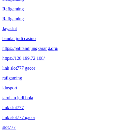
Rafigaming
Rafigaming
Jayaslot
bandar judi casino
https://pafitandjungkarang.org/
https://128.199.72.108/
link slot777 gacor
rafigaming
idnsport
taruhan judi bola
link slot777
link slot777 gacor
slot777