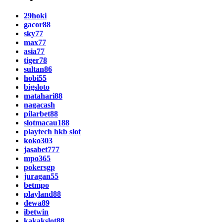
29hoki
gacor88
sky77
max77
asia77
tiger78
sultan86
hobi55
bigsloto
matahari88
nagacash
pilarbet88
slotmacau188
playtech hkb slot
koko303
jasabet777
mpo365
pokersgp
juragan55
betmpo
playland88
dewa89
ibetwin
kakakslot88