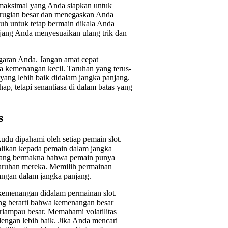
 maksimal yang Anda siapkan untuk
 kerugian besar dan menegaskan Anda
ruh untuk tetap bermain dikala Anda
njang Anda menyesuaikan ulang trik dan
garan Anda. Jangan amat cepat
 kemenangan kecil. Taruhan yang terus-
yang lebih baik didalam jangka panjang.
ap, tetapi senantiasa di dalam batas yang
s
kudu dipahami oleh setiap pemain slot.
alikan kepada pemain dalam jangka
yang bermakna bahwa pemain punya
 taruhan mereka. Memilih permainan
gan dalam jangka panjang.
r kemenangan didalam permainan slot.
ang berarti bahwa kemenangan besar
erlampau besar. Memahami volatilitas
dengan lebih baik. Jika Anda mencari