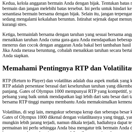
Kedua, kelola anggaran bermain Anda dengan bijak. Tentukan batas
bermain dan jangan melebihi batas tersebut. Ini perlu untuk hindari
senantiasa bermain bersama dengan bijak. Selain itu, jangan terpenga
sedang mengalami kekalahan beruntun. Istirahat sejenak dapat menu
kurangi stres.
Ketiga, bermainlah bersama dengan taruhan yang sesuai bersama ang
menaikkan taruhan Anda cuma gara-gara Anda mendapatkan beberapa
menerus dan cocok dengan anggaran Anda bakal beri tambahan hasil 
Jika Anda merasa beruntung, cobalah menaikkan taruhan secara bertah
Anda siapkan.
Memahami Pentingnya RTP dan Volatilita
RTP (Return to Player) dan volatilitas adalah dua aspek mutlak yang 
RTP adalah persentase berasal dari keseluruhan taruhan yang dikemb
panjang. Gates of Olympus 1000 mempunyai RTP yang kompetitif, 
peluang yang baik untuk mendapatkan lagi lebih dari satu besar dari
bersama RTP tinggi mampu membantu Anda memaksimalkan kemenan
Volatilitas, di segi lain, mengukur seberapa kerap dan seberapa besa
Gates of Olympus 1000 dikenal dengan volatilitasnya yang tinggi, y
mungkin lebih jarang terjadi, namun dikala terjadi, hadiahnya dapat t
permainan ini perlu sehingga Anda bisa mengatur trik bermain Anda 