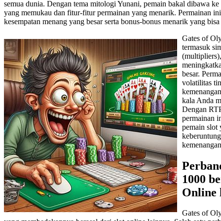
semua dunia. Dengan tema mitologi Yunani, pemain bakal dibawa ke 
yang memukau dan fitur-fitur permainan yang menarik. Permainan in
kesempatan menang yang besar serta bonus-bonus menarik yang bi
Gates of Ol
termasuk si
(multipliers
meningkatk
besar. Perm
volatilitas 
kemenangan b
kala Anda m
Dengan RTP 
permainan i
pemain slot
keberuntun
kemenangan
Perban
1000 be
Online 
Gates of Oly