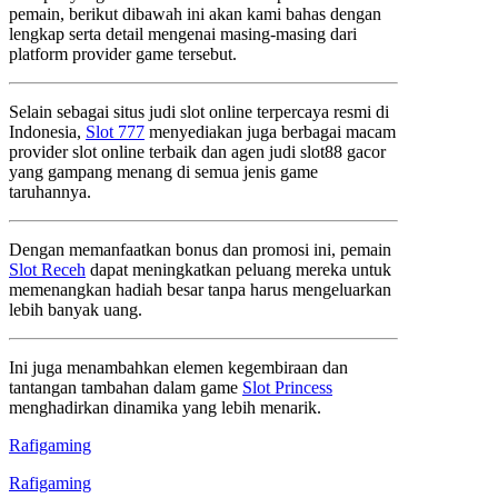
pemain, berikut dibawah ini akan kami bahas dengan
lengkap serta detail mengenai masing-masing dari
platform provider game tersebut.
Selain sebagai situs judi slot online terpercaya resmi di
Indonesia,
Slot 777
menyediakan juga berbagai macam
provider slot online terbaik dan agen judi slot88 gacor
yang gampang menang di semua jenis game
taruhannya.
Dengan memanfaatkan bonus dan promosi ini, pemain
Slot Receh
dapat meningkatkan peluang mereka untuk
memenangkan hadiah besar tanpa harus mengeluarkan
lebih banyak uang.
Ini juga menambahkan elemen kegembiraan dan
tantangan tambahan dalam game
Slot Princess
menghadirkan dinamika yang lebih menarik.
Rafigaming
Rafigaming