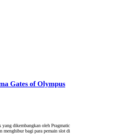
a Gates of Olympus
ik yang dikembangkan oleh Pragmatic
 menghibur bagi para pemain slot di