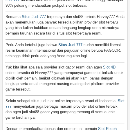
98% peluang mendapatkan jackpot slot terbesar.
Bersama
Situs Judi 777
terpercaya dan slot88 terbaik Harvey777 Anda
akan menemukan juga banyak tersedia pilihan provider slot terbaru
yang bisa kalian buktikan secara langsung lengkap serta nikmatnya
bermain taruhan secara fair di situs slot terpercaya resmi.
Perlu Anda ketahui juga bahwa
Situs Judi 777
sudah memiliki lisensi
resmi keamanan internasional dari perjudian online berupa PAGCOR,
sehingga tidak perlu ada yang Anda ragukan lagi.
Yuk kita lihat apa saja provider slot gacor resmi dan agen
Slot 4D
online tersedia di Harvey777 yang mempunyai game slot terbaik untuk
dipilih oleh pemain, berikut dibawah ini akan kami bahas dengan
lengkap serta detail mengenai masing-masing dari platform provider
game tersebut.
Selain sebagai situs judi slot online terpercaya resmi di Indonesia,
Slot
777
menyediakan juga berbagai macam provider slot online terbaik
dan agen judi slot88 gacor yang gampang menang di semua jenis
game taruhannya.
Dengan memanfaatkan bonus dan promosi ini, pemain
Slot Receh