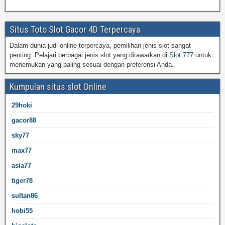
Situs Toto Slot Gacor 4D Terpercaya
Dalam dunia judi online terpercaya, pemilihan jenis slot sangat
penting. Pelajari berbagai jenis slot yang ditawarkan di
Slot 777
untuk
menemukan yang paling sesuai dengan preferensi Anda.
Kumpulan situs slot Online
29hoki
gacor88
sky77
max77
asia77
tiger78
sultan86
hobi55