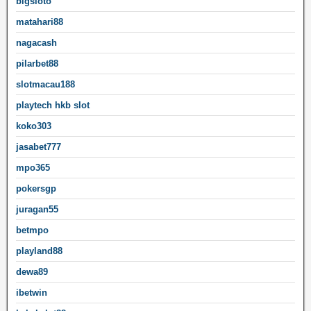
bigsloto
matahari88
nagacash
pilarbet88
slotmacau188
playtech hkb slot
koko303
jasabet777
mpo365
pokersgp
juragan55
betmpo
playland88
dewa89
ibetwin