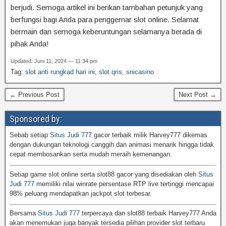
berjudi. Semoga artikel ini berikan tambahan petunjuk yang
berfungsi bagi Anda para penggemar slot online. Selamat
bermain dan semoga keberuntungan selamanya berada di
pihak Anda!
Updated: Juni 11, 2024 — 11:34 pm
Tag:
slot anti rungkad hari ini
,
slot qris
,
snicasino
← Previous Post
Next Post →
Sponsored by:
Sebab setiap
Situs Judi 777
gacor terbaik milik Harvey777 dikemas
dengan dukungan teknologi canggih dan animasi menarik hingga tidak
cepat membosankan serta mudah meraih kemenangan.
Setiap game slot online serta slot88 gacor yang disediakan oleh
Situs
Judi 777
memiliki nilai winrate persentase RTP live tertinggi mencapai
98% peluang mendapatkan jackpot slot terbesar.
Bersama
Situs Judi 777
terpercaya dan slot88 terbaik Harvey777 Anda
akan menemukan juga banyak tersedia pilihan provider slot terbaru