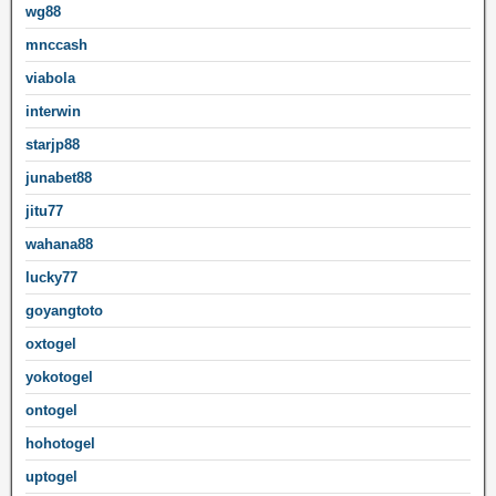
wg88
mnccash
viabola
interwin
starjp88
junabet88
jitu77
wahana88
lucky77
goyangtoto
oxtogel
yokotogel
ontogel
hohotogel
uptogel