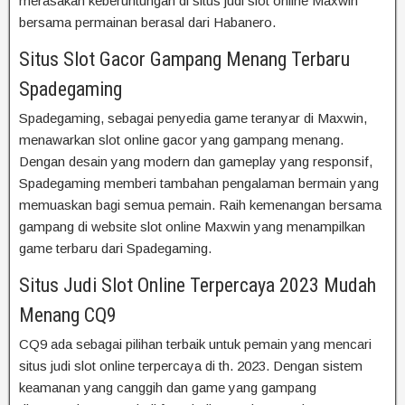
merasakan keberuntungan di situs judi slot online Maxwin
bersama permainan berasal dari Habanero.
Situs Slot Gacor Gampang Menang Terbaru
Spadegaming
Spadegaming, sebagai penyedia game teranyar di Maxwin,
menawarkan slot online gacor yang gampang menang.
Dengan desain yang modern dan gameplay yang responsif,
Spadegaming memberi tambahan pengalaman bermain yang
memuaskan bagi semua pemain. Raih kemenangan bersama
gampang di website slot online Maxwin yang menampilkan
game terbaru dari Spadegaming.
Situs Judi Slot Online Terpercaya 2023 Mudah
Menang CQ9
CQ9 ada sebagai pilihan terbaik untuk pemain yang mencari
situs judi slot online terpercaya di th. 2023. Dengan sistem
keamanan yang canggih dan game yang gampang