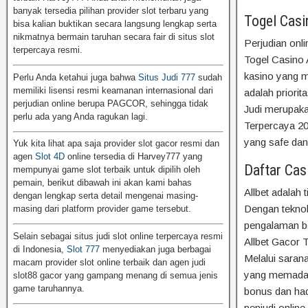
banyak tersedia pilihan provider slot terbaru yang
Togel Casi
bisa kalian buktikan secara langsung lengkap serta
nikmatnya bermain taruhan secara fair di situs slot
Perjudian onli
terpercaya resmi.
Togel Casino 
kasino yang m
Perlu Anda ketahui juga bahwa
Situs Judi 777
sudah
memiliki lisensi resmi keamanan internasional dari
adalah priori
perjudian online berupa PAGCOR, sehingga tidak
Judi merupakan
perlu ada yang Anda ragukan lagi.
Terpercaya 20
yang safe da
Yuk kita lihat apa saja provider slot gacor resmi dan
agen
Slot 4D
online tersedia di Harvey777 yang
Daftar Cas
mempunyai game slot terbaik untuk dipilih oleh
pemain, berikut dibawah ini akan kami bahas
Allbet adalah 
dengan lengkap serta detail mengenai masing-
Dengan teknol
masing dari platform provider game tersebut.
pengalaman be
Selain sebagai situs judi slot online terpercaya resmi
Allbet Gacor T
di Indonesia,
Slot 777
menyediakan juga berbagai
Melalui saran
macam provider slot online terbaik dan agen judi
yang memadai t
slot88 gacor yang gampang menang di semua jenis
game taruhannya.
bonus dan hadi
penjudi online