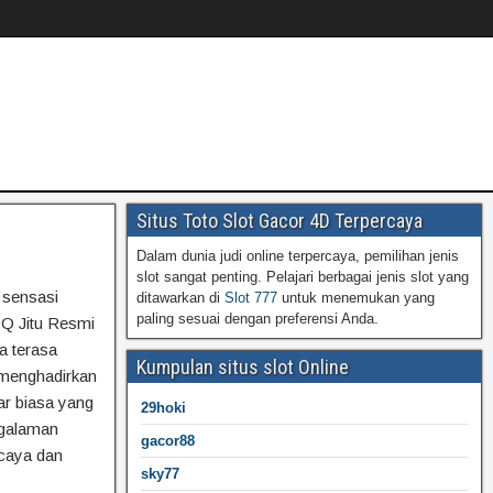
Situs Toto Slot Gacor 4D Terpercaya
Dalam dunia judi online terpercaya, pemilihan jenis
slot sangat penting. Pelajari berbagai jenis slot yang
 sensasi
ditawarkan di
Slot 777
untuk menemukan yang
paling sesuai dengan preferensi Anda.
QQ Jitu Resmi
a terasa
Kumpulan situs slot Online
 menghadirkan
ar biasa yang
29hoki
ngalaman
gacor88
rcaya dan
sky77