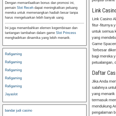
Dengan memanfaatkan bonus dan promosi ini,
pemain
Slot Receh
dapat meningkatkan peluang
Link Casin
mereka untuk memenangkan hadiah besar tanpa
harus mengeluarkan lebih banyak uang.
Link Casino Al
fitur-fiturnya
Ini juga menambahkan elemen kegembiraan dan
untuk semua k
tantangan tambahan dalam game
Slot Princess
yang mendebar
menghadirkan dinamika yang lebih menarik.
Game Spaceman
Terbesar dike
Rafigaming
bagi mereka ya
Rafigaming
petualangan, 
Rafigaming
Daftar Cas
Rafigaming
Jika Anda menc
Rafigaming
salahnya untu
yang menarik 
Jayaslot
termasuk men
mendukung And
bandar judi casino
pengalaman be