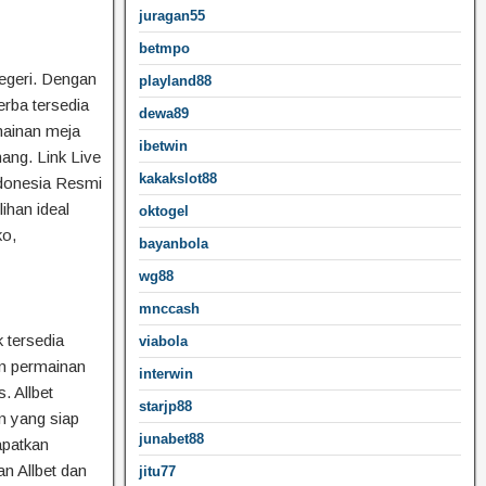
juragan55
betmpo
negeri. Dengan
playland88
erba tersedia
dewa89
mainan meja
ibetwin
ang. Link Live
kakakslot88
ndonesia Resmi
ihan ideal
oktogel
ko,
bayanbola
wg88
mnccash
 tersedia
viabola
an permainan
interwin
. Allbet
starjp88
 yang siap
junabet88
apatkan
n Allbet dan
jitu77