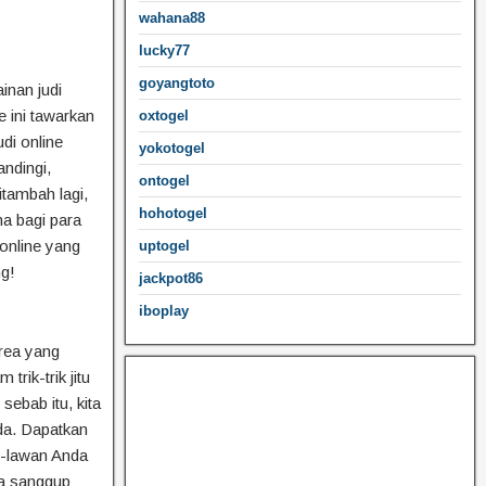
wahana88
lucky77
goyangtoto
inan judi
e ini tawarkan
oxtogel
di online
yokotogel
andingi,
ontogel
tambah lagi,
hohotogel
a bagi para
online yang
uptogel
g!
jackpot86
iboplay
rea yang
rik-trik jitu
Mega888
ebab itu, kita
Toto4D
da. Dapatkan
Mega888 login
n-lawan Anda
da sanggup
Toto Slot4D Login