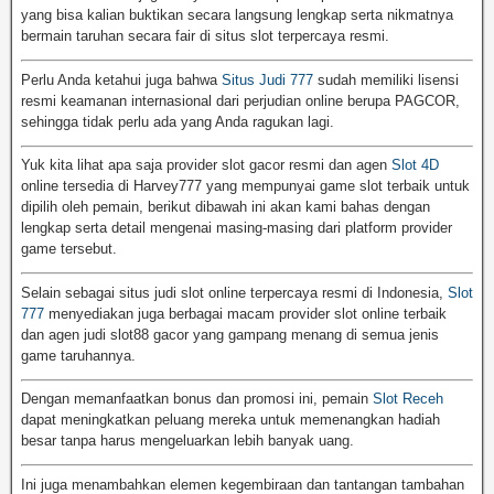
yang bisa kalian buktikan secara langsung lengkap serta nikmatnya
bermain taruhan secara fair di situs slot terpercaya resmi.
Perlu Anda ketahui juga bahwa
Situs Judi 777
sudah memiliki lisensi
resmi keamanan internasional dari perjudian online berupa PAGCOR,
sehingga tidak perlu ada yang Anda ragukan lagi.
Yuk kita lihat apa saja provider slot gacor resmi dan agen
Slot 4D
online tersedia di Harvey777 yang mempunyai game slot terbaik untuk
dipilih oleh pemain, berikut dibawah ini akan kami bahas dengan
lengkap serta detail mengenai masing-masing dari platform provider
game tersebut.
Selain sebagai situs judi slot online terpercaya resmi di Indonesia,
Slot
777
menyediakan juga berbagai macam provider slot online terbaik
dan agen judi slot88 gacor yang gampang menang di semua jenis
game taruhannya.
Dengan memanfaatkan bonus dan promosi ini, pemain
Slot Receh
dapat meningkatkan peluang mereka untuk memenangkan hadiah
besar tanpa harus mengeluarkan lebih banyak uang.
Ini juga menambahkan elemen kegembiraan dan tantangan tambahan