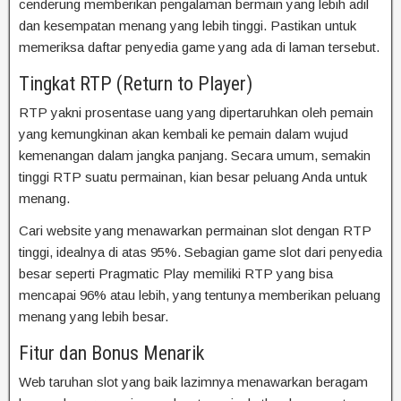
cenderung memberikan pengalaman bermain yang lebih adil
dan kesempatan menang yang lebih tinggi. Pastikan untuk
memeriksa daftar penyedia game yang ada di laman tersebut.
Tingkat RTP (Return to Player)
RTP yakni prosentase uang yang dipertaruhkan oleh pemain
yang kemungkinan akan kembali ke pemain dalam wujud
kemenangan dalam jangka panjang. Secara umum, semakin
tinggi RTP suatu permainan, kian besar peluang Anda untuk
menang.
Cari website yang menawarkan permainan slot dengan RTP
tinggi, idealnya di atas 95%. Sebagian game slot dari penyedia
besar seperti Pragmatic Play memiliki RTP yang bisa
mencapai 96% atau lebih, yang tentunya memberikan peluang
menang yang lebih besar.
Fitur dan Bonus Menarik
Web taruhan slot yang baik lazimnya menawarkan beragam