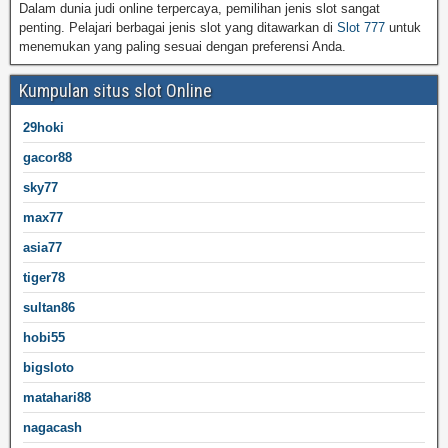
Dalam dunia judi online terpercaya, pemilihan jenis slot sangat
penting. Pelajari berbagai jenis slot yang ditawarkan di
Slot 777
untuk
menemukan yang paling sesuai dengan preferensi Anda.
Kumpulan situs slot Online
29hoki
gacor88
sky77
max77
asia77
tiger78
sultan86
hobi55
bigsloto
matahari88
nagacash