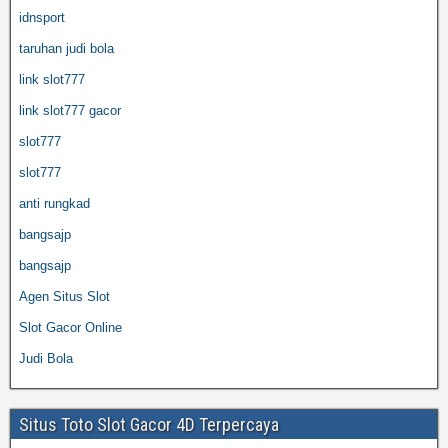
idnsport
taruhan judi bola
link slot777
link slot777 gacor
slot777
slot777
anti rungkad
bangsajp
bangsajp
Agen Situs Slot
Slot Gacor Online
Judi Bola
Situs Toto Slot Gacor 4D Terpercaya