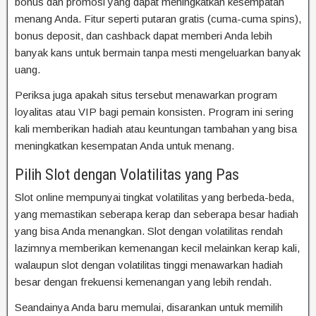
bonus dan promosi yang dapat meningkatkan kesempatan
menang Anda. Fitur seperti putaran gratis (cuma-cuma spins),
bonus deposit, dan cashback dapat memberi Anda lebih
banyak kans untuk bermain tanpa mesti mengeluarkan banyak
uang.
Periksa juga apakah situs tersebut menawarkan program
loyalitas atau VIP bagi pemain konsisten. Program ini sering
kali memberikan hadiah atau keuntungan tambahan yang bisa
meningkatkan kesempatan Anda untuk menang.
Pilih Slot dengan Volatilitas yang Pas
Slot online mempunyai tingkat volatilitas yang berbeda-beda,
yang memastikan seberapa kerap dan seberapa besar hadiah
yang bisa Anda menangkan. Slot dengan volatilitas rendah
lazimnya memberikan kemenangan kecil melainkan kerap kali,
walaupun slot dengan volatilitas tinggi menawarkan hadiah
besar dengan frekuensi kemenangan yang lebih rendah.
Seandainya Anda baru memulai, disarankan untuk memilih