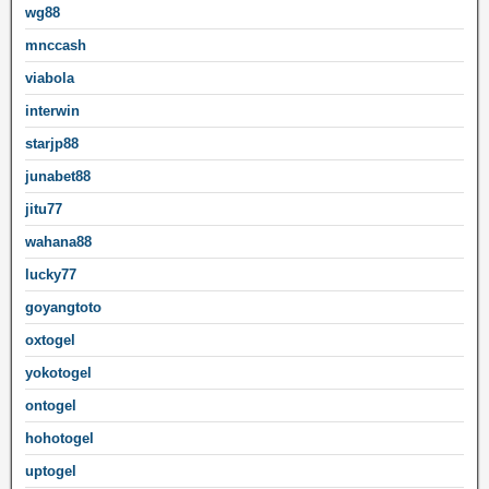
wg88
mnccash
viabola
interwin
starjp88
junabet88
jitu77
wahana88
lucky77
goyangtoto
oxtogel
yokotogel
ontogel
hohotogel
uptogel