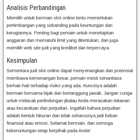
Analisis Perbandingan
Memilih untuk bermain slot online tentu memerlukan
pertimbangan yang sebanding pada keuntungan dan
kerugiannya. Penting bagi pemain untuk menetapkan
anggaran dan mematuhi limit yang ditentukan, dan juga
memilih web site judi yang kredibel dan terpercaya.
Kesimpulan
Sementara judi slot online dapat menyenangkan dan potensial
membawa kemenangan besar, pemain mesti senantiasa
berhati-hati terhadap risiko yang ada. Kuncinya adalah
bermain bersama bijak dan bertanggung jawab. Jangan curiga
untuk melacak perlindungan jikalau Anda merasakan tekanan
atau kecanduan dari perjudian. Ingatlah bahwa perjudian
adalah bentuk hiburan dan tidak seharusnya jadi beban
finansial atau emosi. Selamat bermain, dan semoga
keberuntungan tetap berpihak pada Anda!