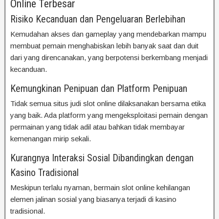
Online Terbesar
Risiko Kecanduan dan Pengeluaran Berlebihan
Kemudahan akses dan gameplay yang mendebarkan mampu
membuat pemain menghabiskan lebih banyak saat dan duit
dari yang direncanakan, yang berpotensi berkembang menjadi
kecanduan.
Kemungkinan Penipuan dan Platform Penipuan
Tidak semua situs judi slot online dilaksanakan bersama etika
yang baik. Ada platform yang mengeksploitasi pemain dengan
permainan yang tidak adil atau bahkan tidak membayar
kemenangan mirip sekali.
Kurangnya Interaksi Sosial Dibandingkan dengan
Kasino Tradisional
Meskipun terlalu nyaman, bermain slot online kehilangan
elemen jalinan sosial yang biasanya terjadi di kasino
tradisional.