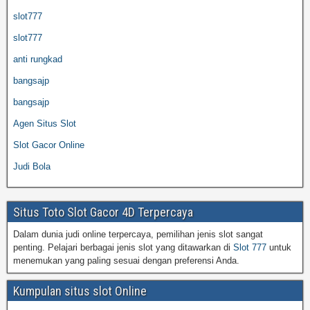
slot777
slot777
anti rungkad
bangsajp
bangsajp
Agen Situs Slot
Slot Gacor Online
Judi Bola
Situs Toto Slot Gacor 4D Terpercaya
Dalam dunia judi online terpercaya, pemilihan jenis slot sangat
penting. Pelajari berbagai jenis slot yang ditawarkan di
Slot 777
untuk
menemukan yang paling sesuai dengan preferensi Anda.
Kumpulan situs slot Online