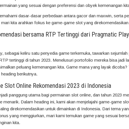
rmainan yang sesuai dengan preferensi dan obyek kemenangan kita
memahami dasar-dasar perbedaan antara gacor dan maxwin, serta p
as, mari kita arahkan fokus ke game-game slot yang direkomendasikan
endasi bersama RTP Tertinggi dari Pragmatic Play
y, sebagai keliru satu penyedia game terkemuka, tawarkan sejumlah
TP tertinggi di tahun 2023. Menelusuri portofolio mereka bisa jadi 
imalkan peluang kemenangan kita. Game mana yang layak dicoba?
 heading berikutnya.
 Slot Online Rekomendasi 2023 di Indonesia
jadi panggung utama bagi permainan slot online, dan tahun 2023 me
 menarik. Dalam heading ini, kami akan menjelajahi game-game slot
paling direkomendasikan untuk dimainkan di Indonesia. Dari tema ya
bonus yang menggiurkan, mari kami temukan game yang sesuai ber
nginan kita.