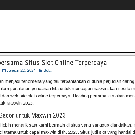
ersama Situs Slot Online Terpercaya
Januari 22, 2024
Bola
ah menjadi fenomena yang tak terbantahkan di dunia perjudian daring, 
alam perjalanan pencarian kita untuk mencapai maxwin, kami perlu
 dari web site slot online terpercaya. Heading pertama kita akan meng
tuk Maxwin 2023.”
 Gacor untuk Maxwin 2023
di lebih menarik saat kami bermain di situs yang sanggup diandalkan. 
ci utama untuk capai maxwin di th. 2023. Situs judi slot yang handal 