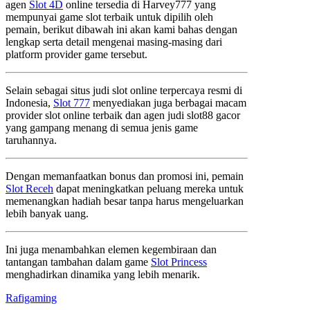
agen
Slot 4D
online tersedia di Harvey777 yang
mempunyai game slot terbaik untuk dipilih oleh
pemain, berikut dibawah ini akan kami bahas dengan
lengkap serta detail mengenai masing-masing dari
platform provider game tersebut.
Selain sebagai situs judi slot online terpercaya resmi di
Indonesia,
Slot 777
menyediakan juga berbagai macam
provider slot online terbaik dan agen judi slot88 gacor
yang gampang menang di semua jenis game
taruhannya.
Dengan memanfaatkan bonus dan promosi ini, pemain
Slot Receh
dapat meningkatkan peluang mereka untuk
memenangkan hadiah besar tanpa harus mengeluarkan
lebih banyak uang.
Ini juga menambahkan elemen kegembiraan dan
tantangan tambahan dalam game
Slot Princess
menghadirkan dinamika yang lebih menarik.
Rafigaming