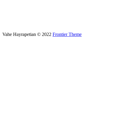
Toto4D
Mega888 login
Toto Slot4D Login
Vahe Hayrapetian © 2022
Frontier Theme