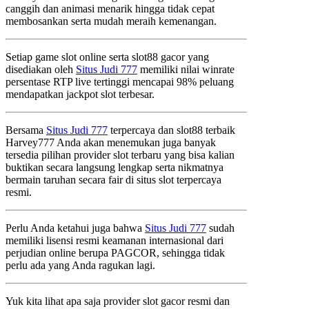
canggih dan animasi menarik hingga tidak cepat
membosankan serta mudah meraih kemenangan.
Setiap game slot online serta slot88 gacor yang
disediakan oleh
Situs Judi 777
memiliki nilai winrate
persentase RTP live tertinggi mencapai 98% peluang
mendapatkan jackpot slot terbesar.
Bersama
Situs Judi 777
terpercaya dan slot88 terbaik
Harvey777 Anda akan menemukan juga banyak
tersedia pilihan provider slot terbaru yang bisa kalian
buktikan secara langsung lengkap serta nikmatnya
bermain taruhan secara fair di situs slot terpercaya
resmi.
Perlu Anda ketahui juga bahwa
Situs Judi 777
sudah
memiliki lisensi resmi keamanan internasional dari
perjudian online berupa PAGCOR, sehingga tidak
perlu ada yang Anda ragukan lagi.
Yuk kita lihat apa saja provider slot gacor resmi dan