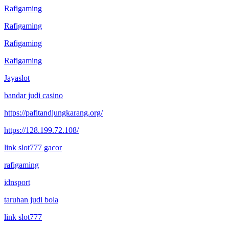
Rafigaming
Rafigaming
Rafigaming
Rafigaming
Jayaslot
bandar judi casino
https://pafitandjungkarang.org/
https://128.199.72.108/
link slot777 gacor
rafigaming
idnsport
taruhan judi bola
link slot777