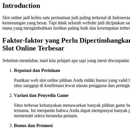
Introduction
Slot online jadi keliru satu permainan judi paling terkenal di Indones
kemenangan yang besar. Tapi tidak seluruh website judi diciptakan s
mana yang mengimbuhkan fasilitas paling baik dan kesempatan terbe
Faktor-faktor yang Perlu Dipertimbangka
Slot Online Terbesar
Sebelum mendaftar, mari kita pelajari apa saja yang mesti diwaspadai:
Reputasi dan Perizinan
Pastikan web slot online pilihan Anda miliki lisensi yang valid 
situs sanggup di konfirmasi lewat ulasan pengguna dan peringka
Variasi dan Penyedia Game
Situs terbesar kebanyakan menawarkan banyak pilihan game ber
ternama. Ini menjamin bahwa Anda dapat mempunyai banyak per
memenuhi selera beraneka pemain.
Bonus dan Promosi