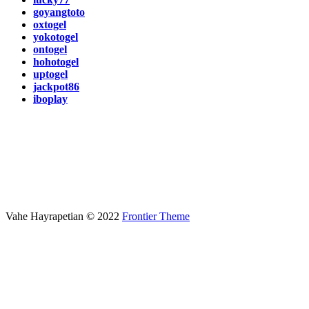
goyangtoto
oxtogel
yokotogel
ontogel
hohotogel
uptogel
jackpot86
iboplay
Mega888
Toto4D
Mega888 login
Toto Slot4D Login
Vahe Hayrapetian © 2022
Frontier Theme