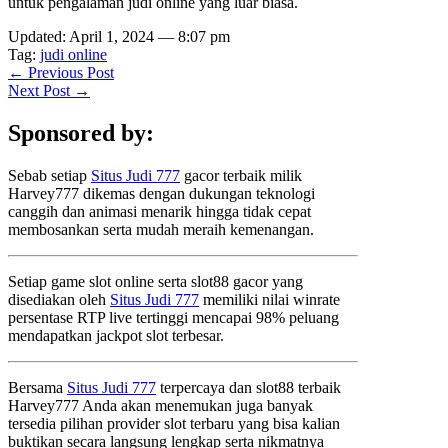
untuk pengalaman judi online yang luar biasa.
Updated: April 1, 2024 — 8:07 pm
Tag:
judi online
← Previous Post
Next Post →
Sponsored by:
Sebab setiap
Situs Judi 777
gacor terbaik milik
Harvey777 dikemas dengan dukungan teknologi
canggih dan animasi menarik hingga tidak cepat
membosankan serta mudah meraih kemenangan.
Setiap game slot online serta slot88 gacor yang
disediakan oleh
Situs Judi 777
memiliki nilai winrate
persentase RTP live tertinggi mencapai 98% peluang
mendapatkan jackpot slot terbesar.
Bersama
Situs Judi 777
terpercaya dan slot88 terbaik
Harvey777 Anda akan menemukan juga banyak
tersedia pilihan provider slot terbaru yang bisa kalian
buktikan secara langsung lengkap serta nikmatnya