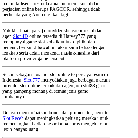
memiliki lisensi resmi keamanan internasional dari
perjudian online berupa PAGCOR, sehingga tidak
perlu ada yang Anda ragukan lagi.
Yuk kita lihat apa saja provider slot gacor resmi dan
agen
Slot 4D
online tersedia di Harvey777 yang
mempunyai game slot terbaik untuk dipilih oleh
pemain, berikut dibawah ini akan kami bahas dengan
lengkap serta detail mengenai masing-masing dari
platform provider game tersebut.
Selain sebagai situs judi slot online terpercaya resmi di
Indonesia,
Slot 777
menyediakan juga berbagai macam
provider slot online terbaik dan agen judi slot88 gacor
yang gampang menang di semua jenis game
taruhannya.
Dengan memanfaatkan bonus dan promosi ini, pemain
Slot Receh
dapat meningkatkan peluang mereka untuk
memenangkan hadiah besar tanpa harus mengeluarkan
lebih banyak uang.