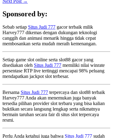
Next Post →
Sponsored by:
Sebab setiap
Situs Judi 777
gacor terbaik milik
Harvey777 dikemas dengan dukungan teknologi
canggih dan animasi menarik hingga tidak cepat
membosankan serta mudah meraih kemenangan.
Setiap game slot online serta slot88 gacor yang
disediakan oleh
Situs Judi 777
memiliki nilai winrate
persentase RTP live tertinggi mencapai 98% peluang
mendapatkan jackpot slot terbesar.
Bersama
Situs Judi 777
terpercaya dan slot88 terbaik
Harvey777 Anda akan menemukan juga banyak
tersedia pilihan provider slot terbaru yang bisa kalian
buktikan secara langsung lengkap serta nikmatnya
bermain taruhan secara fair di situs slot terpercaya
resmi.
Perlu Anda ketahui juga bahwa
Situs Judi 777
sudah