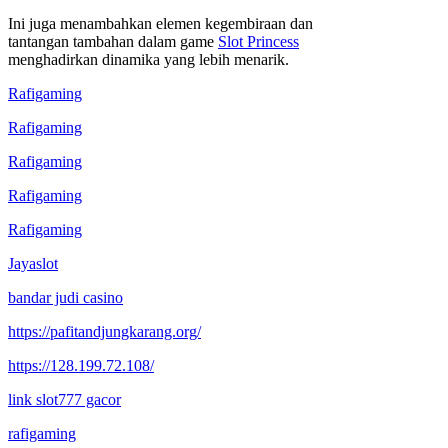
Ini juga menambahkan elemen kegembiraan dan
tantangan tambahan dalam game
Slot Princess
menghadirkan dinamika yang lebih menarik.
Rafigaming
Rafigaming
Rafigaming
Rafigaming
Rafigaming
Jayaslot
bandar judi casino
https://pafitandjungkarang.org/
https://128.199.72.108/
link slot777 gacor
rafigaming