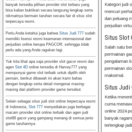
Kategori judi 
banyak tersedia pilihan provider slot terbaru yang
bisa kalian buktikan secara langsung lengkap serta
mencuri perha
nikmatnya bermain taruhan secara fair di situs slot
dan peluang m
terpercaya resmi.
perjudian virtu
Perlu Anda ketahui juga bahwa
Situs Judi 777
sudah
Situs Slo
memiliki lisensi resmi keamanan internasional dari
perjudian online berupa PAGCOR, sehingga tidak
Salah satu be
perlu ada yang Anda ragukan lagi.
permainan gac
pengalaman be
Yuk kita lihat apa saja provider slot gacor resmi dan
agen
Slot 4D
online tersedia di Harvey777 yang
permainan sl
mempunyai game slot terbaik untuk dipilih oleh
maksimal.
pemain, berikut dibawah ini akan kami bahas
dengan lengkap serta detail mengenai masing-
Situs Judi
masing dari platform provider game tersebut.
Ketika menentu
Selain sebagai situs judi slot online terpercaya resmi
cuma menawark
di Indonesia,
Slot 777
menyediakan juga berbagai
online 2024 pe
macam provider slot online terbaik dan agen judi
banyak ragam 
slot88 gacor yang gampang menang di semua jenis
game taruhannya.
terlengkap ja