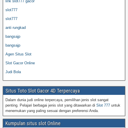
link slot777 gacor
slot777
slot777
anti rungkad
bangsajp
bangsajp
Agen Situs Slot
Slot Gacor Online
Judi Bola
Situs Toto Slot Gacor 4D Terpercaya
Dalam dunia judi online terpercaya, pemilihan jenis slot sangat
penting. Pelajari berbagai jenis slot yang ditawarkan di
Slot 777
untuk
menemukan yang paling sesuai dengan preferensi Anda.
Kumpulan situs slot Online