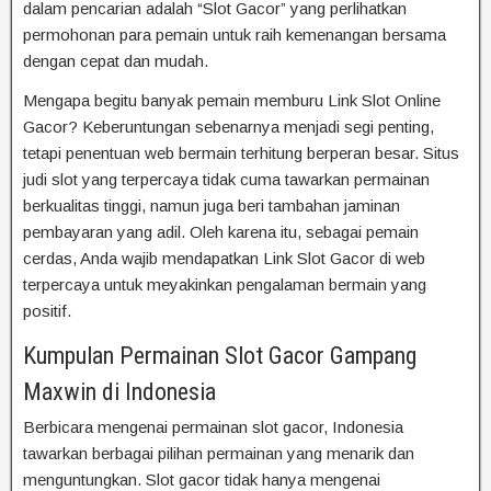
dalam pencarian adalah “Slot Gacor” yang perlihatkan
permohonan para pemain untuk raih kemenangan bersama
dengan cepat dan mudah.
Mengapa begitu banyak pemain memburu Link Slot Online
Gacor? Keberuntungan sebenarnya menjadi segi penting,
tetapi penentuan web bermain terhitung berperan besar. Situs
judi slot yang terpercaya tidak cuma tawarkan permainan
berkualitas tinggi, namun juga beri tambahan jaminan
pembayaran yang adil. Oleh karena itu, sebagai pemain
cerdas, Anda wajib mendapatkan Link Slot Gacor di web
terpercaya untuk meyakinkan pengalaman bermain yang
positif.
Kumpulan Permainan Slot Gacor Gampang
Maxwin di Indonesia
Berbicara mengenai permainan slot gacor, Indonesia
tawarkan berbagai pilihan permainan yang menarik dan
menguntungkan. Slot gacor tidak hanya mengenai