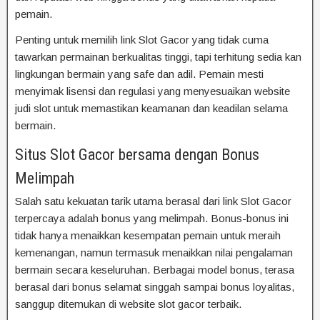
pemain.
Penting untuk memilih link Slot Gacor yang tidak cuma
tawarkan permainan berkualitas tinggi, tapi terhitung sedia kan
lingkungan bermain yang safe dan adil. Pemain mesti
menyimak lisensi dan regulasi yang menyesuaikan website
judi slot untuk memastikan keamanan dan keadilan selama
bermain.
Situs Slot Gacor bersama dengan Bonus
Melimpah
Salah satu kekuatan tarik utama berasal dari link Slot Gacor
terpercaya adalah bonus yang melimpah. Bonus-bonus ini
tidak hanya menaikkan kesempatan pemain untuk meraih
kemenangan, namun termasuk menaikkan nilai pengalaman
bermain secara keseluruhan. Berbagai model bonus, terasa
berasal dari bonus selamat singgah sampai bonus loyalitas,
sanggup ditemukan di website slot gacor terbaik.