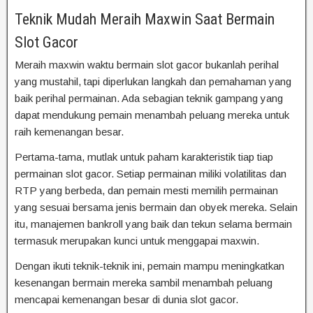
Teknik Mudah Meraih Maxwin Saat Bermain
Slot Gacor
Meraih maxwin waktu bermain slot gacor bukanlah perihal
yang mustahil, tapi diperlukan langkah dan pemahaman yang
baik perihal permainan. Ada sebagian teknik gampang yang
dapat mendukung pemain menambah peluang mereka untuk
raih kemenangan besar.
Pertama-tama, mutlak untuk paham karakteristik tiap tiap
permainan slot gacor. Setiap permainan miliki volatilitas dan
RTP yang berbeda, dan pemain mesti memilih permainan
yang sesuai bersama jenis bermain dan obyek mereka. Selain
itu, manajemen bankroll yang baik dan tekun selama bermain
termasuk merupakan kunci untuk menggapai maxwin.
Dengan ikuti teknik-teknik ini, pemain mampu meningkatkan
kesenangan bermain mereka sambil menambah peluang
mencapai kemenangan besar di dunia slot gacor.