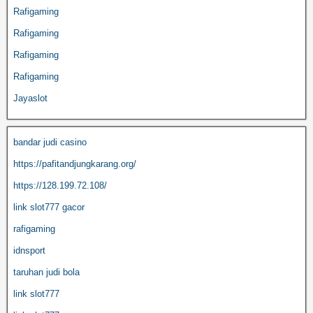
Rafigaming
Rafigaming
Rafigaming
Rafigaming
Jayaslot
bandar judi casino
https://pafitandjungkarang.org/
https://128.199.72.108/
link slot777 gacor
rafigaming
idnsport
taruhan judi bola
link slot777