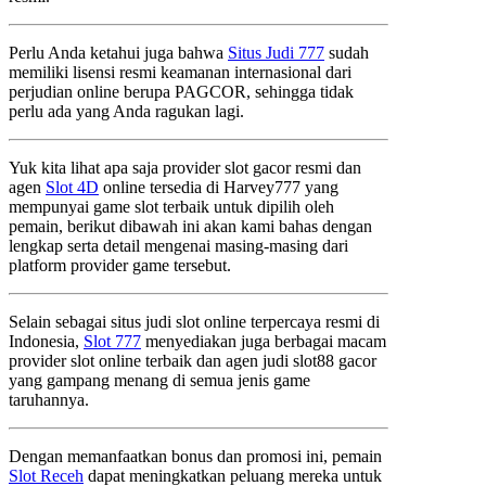
Perlu Anda ketahui juga bahwa
Situs Judi 777
sudah
memiliki lisensi resmi keamanan internasional dari
perjudian online berupa PAGCOR, sehingga tidak
perlu ada yang Anda ragukan lagi.
Yuk kita lihat apa saja provider slot gacor resmi dan
agen
Slot 4D
online tersedia di Harvey777 yang
mempunyai game slot terbaik untuk dipilih oleh
pemain, berikut dibawah ini akan kami bahas dengan
lengkap serta detail mengenai masing-masing dari
platform provider game tersebut.
Selain sebagai situs judi slot online terpercaya resmi di
Indonesia,
Slot 777
menyediakan juga berbagai macam
provider slot online terbaik dan agen judi slot88 gacor
yang gampang menang di semua jenis game
taruhannya.
Dengan memanfaatkan bonus dan promosi ini, pemain
Slot Receh
dapat meningkatkan peluang mereka untuk