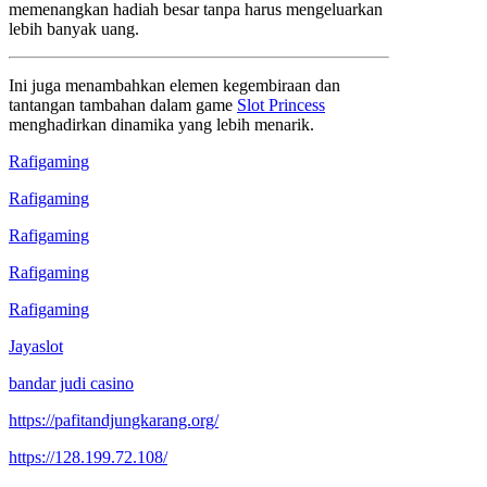
memenangkan hadiah besar tanpa harus mengeluarkan
lebih banyak uang.
Ini juga menambahkan elemen kegembiraan dan
tantangan tambahan dalam game
Slot Princess
menghadirkan dinamika yang lebih menarik.
Rafigaming
Rafigaming
Rafigaming
Rafigaming
Rafigaming
Jayaslot
bandar judi casino
https://pafitandjungkarang.org/
https://128.199.72.108/