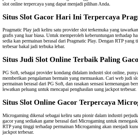
slot online terpercaya yang dapat menjadi pilihan Anda.
Situs Slot Gacor Hari Ini Terpercaya Prag
Pragmatic Play jadi keliru satu provider slot terkemuka yang tawark
grafis yang luar biasa. Untuk memperoleh keberuntungan terhadap hari 
sedia kan permainan berasal dari Pragmatic Play. Dengan RTP yang ti
terbesar bakal jadi terbuka lebar.
Situs Judi Slot Online Terbaik Paling Gac
PG Soft, sebagai provider kondang didalam industri slot online, punya
memberikan pengalaman bermain yang memuaskan. Cari web judi slo
permainan berasal dari PG Soft, dan rasakan sensasi kemenangan ber
lewatkan peluang untuk mencapai penghasilan uang jackpot terbesar.
Situs Slot Online Gacor Terpercaya Micr
Microgaming dikenal sebagai keliru satu pionir dalam industri perjudia
gacor yang sediakan game berasal dari Microgaming untuk menegask
RTP yang tinggi terhadap permainan Microgaming akan menjadi kunc
jackpot terbesar.