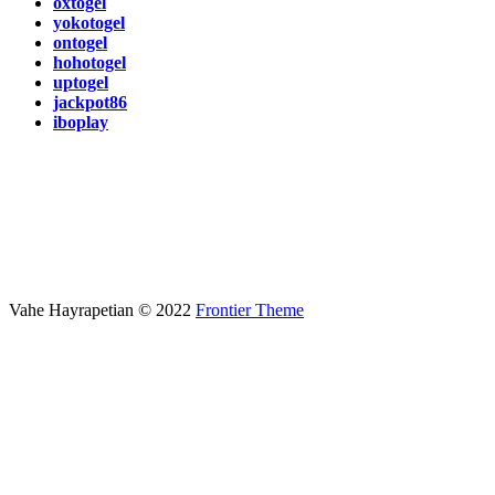
oxtogel
yokotogel
ontogel
hohotogel
uptogel
jackpot86
iboplay
Mega888
Toto4D
Mega888 login
Toto Slot4D Login
Vahe Hayrapetian © 2022
Frontier Theme