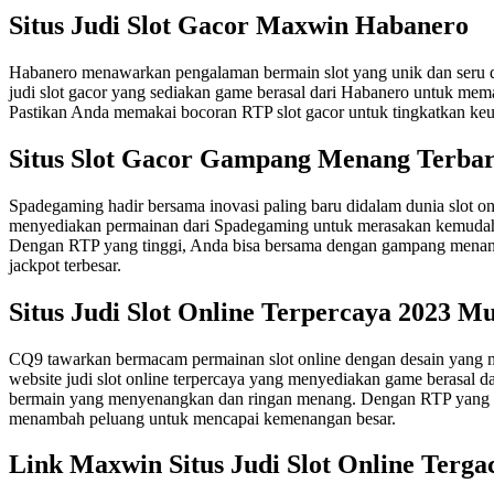
Situs Judi Slot Gacor Maxwin Habanero
Habanero menawarkan pengalaman bermain slot yang unik dan seru 
judi slot gacor yang sediakan game berasal dari Habanero untuk m
Pastikan Anda memakai bocoran RTP slot gacor untuk tingkatkan ke
Situs Slot Gacor Gampang Menang Terba
Spadegaming hadir bersama inovasi paling baru didalam dunia slot o
menyediakan permainan dari Spadegaming untuk merasakan kemuda
Dengan RTP yang tinggi, Anda bisa bersama dengan gampang menan
jackpot terbesar.
Situs Judi Slot Online Terpercaya 2023
CQ9 tawarkan bermacam permainan slot online dengan desain yang mena
website judi slot online terpercaya yang menyediakan game berasal
bermain yang menyenangkan dan ringan menang. Dengan RTP yang 
menambah peluang untuk mencapai kemenangan besar.
Link Maxwin Situs Judi Slot Online Terga