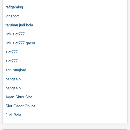
rafigaming
idnsport
taruhan judi bola
link slot777
link slot777 gacor
slot777
slot777
anti rungkad
bangsajp
bangsajp
Agen Situs Slot
Slot Gacor Online
Judi Bola