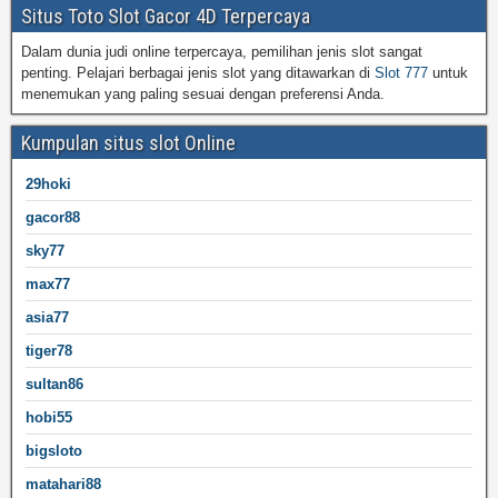
Situs Toto Slot Gacor 4D Terpercaya
Dalam dunia judi online terpercaya, pemilihan jenis slot sangat
penting. Pelajari berbagai jenis slot yang ditawarkan di
Slot 777
untuk
menemukan yang paling sesuai dengan preferensi Anda.
Kumpulan situs slot Online
29hoki
gacor88
sky77
max77
asia77
tiger78
sultan86
hobi55
bigsloto
matahari88