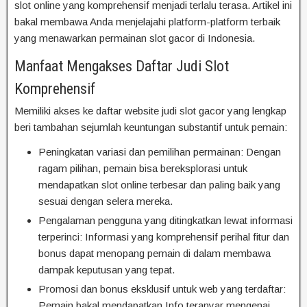
slot online yang komprehensif menjadi terlalu terasa. Artikel ini
bakal membawa Anda menjelajahi platform-platform terbaik
yang menawarkan permainan slot gacor di Indonesia.
Manfaat Mengakses Daftar Judi Slot
Komprehensif
Memiliki akses ke daftar website judi slot gacor yang lengkap
beri tambahan sejumlah keuntungan substantif untuk pemain:
Peningkatan variasi dan pemilihan permainan: Dengan
ragam pilihan, pemain bisa bereksplorasi untuk
mendapatkan slot online terbesar dan paling baik yang
sesuai dengan selera mereka.
Pengalaman pengguna yang ditingkatkan lewat informasi
terperinci: Informasi yang komprehensif perihal fitur dan
bonus dapat menopang pemain di dalam membawa
dampak keputusan yang tepat.
Promosi dan bonus eksklusif untuk web yang terdaftar:
Pemain bakal mendapatkan Info teranyar mengenai