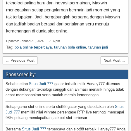
teknologi paling baru dan inovasi permainan, Maxwin
menegaskan setiap pengalaman bermain jadi moment yang
tak terlupakan. Jadi, bergabunglah bersama dengan Maxwin
dan jadilah bagian berasal dari perjalanan seru menuju
kemenangan di dunia slot online.
Updated: Januari 21, 2024 — 2:16 pm
Tag:
bola online terpercaya
,
taruhan bola online
,
taruhan judi
← Previous Post
Next Post →
Sponsored by:
Sebab setiap
Situs Judi 777
gacor terbaik milik Harvey777 dikemas
dengan dukungan teknologi canggih dan animasi menarik hingga tidak
cepat membosankan serta mudah meraih kemenangan.
Setiap game slot online serta slot88 gacor yang disediakan oleh
Situs
Judi 777
memiliki nilai winrate persentase RTP live tertinggi mencapai
98% peluang mendapatkan jackpot slot terbesar.
Bersama
Situs Judi 777
terpercaya dan slot88 terbaik Harvey777 Anda