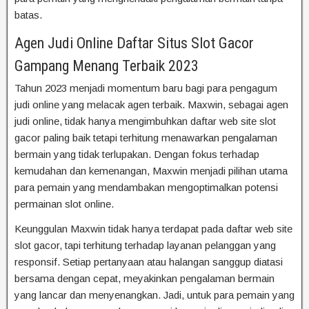
batas.
Agen Judi Online Daftar Situs Slot Gacor
Gampang Menang Terbaik 2023
Tahun 2023 menjadi momentum baru bagi para pengagum
judi online yang melacak agen terbaik. Maxwin, sebagai agen
judi online, tidak hanya mengimbuhkan daftar web site slot
gacor paling baik tetapi terhitung menawarkan pengalaman
bermain yang tidak terlupakan. Dengan fokus terhadap
kemudahan dan kemenangan, Maxwin menjadi pilihan utama
para pemain yang mendambakan mengoptimalkan potensi
permainan slot online.
Keunggulan Maxwin tidak hanya terdapat pada daftar web site
slot gacor, tapi terhitung terhadap layanan pelanggan yang
responsif. Setiap pertanyaan atau halangan sanggup diatasi
bersama dengan cepat, meyakinkan pengalaman bermain
yang lancar dan menyenangkan. Jadi, untuk para pemain yang