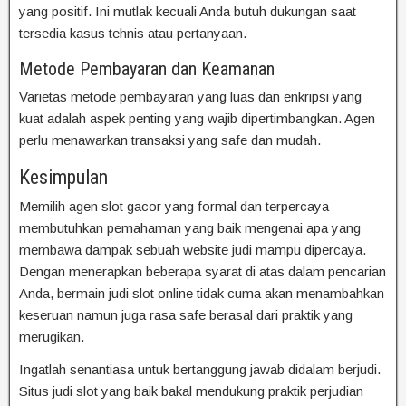
yang positif. Ini mutlak kecuali Anda butuh dukungan saat
tersedia kasus tehnis atau pertanyaan.
Metode Pembayaran dan Keamanan
Varietas metode pembayaran yang luas dan enkripsi yang
kuat adalah aspek penting yang wajib dipertimbangkan. Agen
perlu menawarkan transaksi yang safe dan mudah.
Kesimpulan
Memilih agen slot gacor yang formal dan terpercaya
membutuhkan pemahaman yang baik mengenai apa yang
membawa dampak sebuah website judi mampu dipercaya.
Dengan menerapkan beberapa syarat di atas dalam pencarian
Anda, bermain judi slot online tidak cuma akan menambahkan
keseruan namun juga rasa safe berasal dari praktik yang
merugikan.
Ingatlah senantiasa untuk bertanggung jawab didalam berjudi.
Situs judi slot yang baik bakal mendukung praktik perjudian