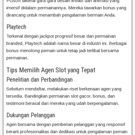
PGsoft dikenal gara-gara desain kreatif dan animasi yang
imersif didalam permainannya. Mereka tawarkan bonus yang
dirancang untuk menambah pengalaman bermain Anda.
Playtech
Terkenal dengan jackpot progresif besar dan permainan
branded, Playtech adalah nama besar di industri ini. Berbagai
bonus menolong pemain untuk tetap jadi terlibat bersama
permainan.
Tips Memilih Agen Slot yang Tepat
Penelitian dan Perbandingan
Sebelum mendaftar, melakukan riset berkenaan agen yang
tersedia. Bandingkan permainan slot gacor, bonus, dan
testimoni berasal dari mereka yang udah berpengalaman.
Dukungan Pelanggan
Agen bersama dengan pemberian pelanggan yang responsif
berarti profesionalitas dan dedikasi untuk pengalaman pemain