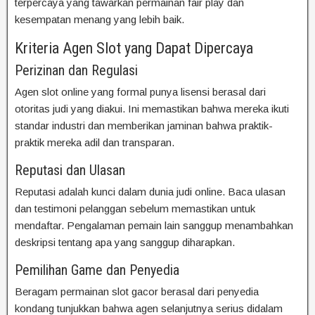
terpercaya yang tawarkan permainan fair play dan
kesempatan menang yang lebih baik.
Kriteria Agen Slot yang Dapat Dipercaya
Perizinan dan Regulasi
Agen slot online yang formal punya lisensi berasal dari
otoritas judi yang diakui. Ini memastikan bahwa mereka ikuti
standar industri dan memberikan jaminan bahwa praktik-
praktik mereka adil dan transparan.
Reputasi dan Ulasan
Reputasi adalah kunci dalam dunia judi online. Baca ulasan
dan testimoni pelanggan sebelum memastikan untuk
mendaftar. Pengalaman pemain lain sanggup menambahkan
deskripsi tentang apa yang sanggup diharapkan.
Pemilihan Game dan Penyedia
Beragam permainan slot gacor berasal dari penyedia
kondang tunjukkan bahwa agen selanjutnya serius didalam