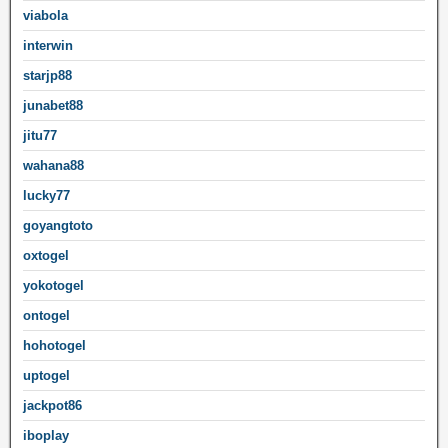
viabola
interwin
starjp88
junabet88
jitu77
wahana88
lucky77
goyangtoto
oxtogel
yokotogel
ontogel
hohotogel
uptogel
jackpot86
iboplay