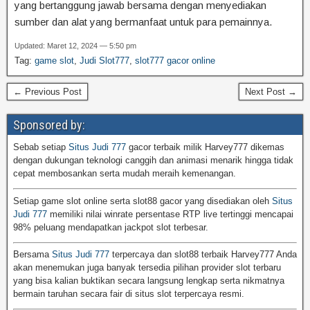
yang bertanggung jawab bersama dengan menyediakan
sumber dan alat yang bermanfaat untuk para pemainnya.
Updated: Maret 12, 2024 — 5:50 pm
Tag:
game slot
,
Judi Slot777
,
slot777 gacor online
← Previous Post
Next Post →
Sponsored by:
Sebab setiap
Situs Judi 777
gacor terbaik milik Harvey777 dikemas
dengan dukungan teknologi canggih dan animasi menarik hingga tidak
cepat membosankan serta mudah meraih kemenangan.
Setiap game slot online serta slot88 gacor yang disediakan oleh
Situs
Judi 777
memiliki nilai winrate persentase RTP live tertinggi mencapai
98% peluang mendapatkan jackpot slot terbesar.
Bersama
Situs Judi 777
terpercaya dan slot88 terbaik Harvey777 Anda
akan menemukan juga banyak tersedia pilihan provider slot terbaru
yang bisa kalian buktikan secara langsung lengkap serta nikmatnya
bermain taruhan secara fair di situs slot terpercaya resmi.