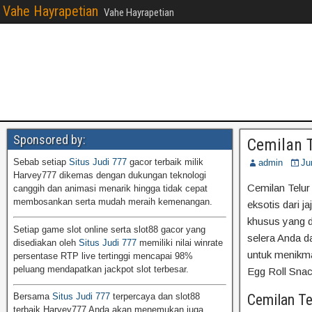
Vahe Hayrapetian
Vahe Hayrapetian
Sponsored by:
Cemilan 
Sebab setiap
Situs Judi 777
gacor terbaik milik
admin
Ju
Harvey777 dikemas dengan dukungan teknologi
Cemilan Telur
canggih dan animasi menarik hingga tidak cepat
membosankan serta mudah meraih kemenangan.
eksotis dari j
khusus yang d
Setiap game slot online serta slot88 gacor yang
selera Anda d
disediakan oleh
Situs Judi 777
memiliki nilai winrate
untuk menikma
persentase RTP live tertinggi mencapai 98%
peluang mendapatkan jackpot slot terbesar.
Egg Roll Snac
Bersama
Situs Judi 777
terpercaya dan slot88
Cemilan Te
terbaik Harvey777 Anda akan menemukan juga