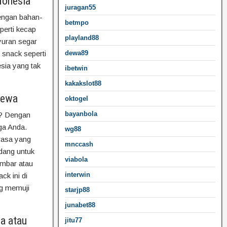
donesia
juragan55
dengan bahan-
betmpo
perti kecap
playland88
yuran segar
 snack seperti
dewa89
sia yang tak
ibetwin
kakakslot88
mewa
oktogel
bayanbola
wa? Dengan
rga Anda.
wg88
rasa yang
mnccash
udang untuk
viabola
umbar atau
interwin
ck ini di
ng memuji
starjp88
junabet88
ga atau
jitu77