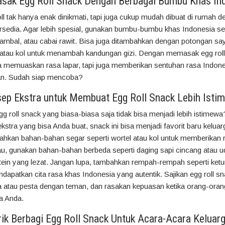
sak Egg Roll Snack Dengan Berbagai Bumbu Khas In
ll tak hanya enak dinikmati, tapi juga cukup mudah dibuat di rumah 
rsedia. Agar lebih spesial, gunakan bumbu-bumbu khas Indonesia se
ambal, atau cabai rawit. Bisa juga ditambahkan dengan potongan sa
l atau kol untuk menambah kandungan gizi. Dengan memasak egg roll
nya memuaskan rasa lapar, tapi juga memberikan sentuhan rasa Indone
an. Sudah siap mencoba?
sep Ekstra untuk Membuat Egg Roll Snack Lebih Isti
gg roll snack yang biasa-biasa saja tidak bisa menjadi lebih istime
ekstra yang bisa Anda buat, snack ini bisa menjadi favorit baru kelua
hkan bahan-bahan segar seperti wortel atau kol untuk memberikan 
Atau, gunakan bahan-bahan berbeda seperti daging sapi cincang atau 
ein yang lezat. Jangan lupa, tambahkan rempah-rempah seperti ket
dapatkan cita rasa khas Indonesia yang autentik. Sajikan egg roll sna
a atau pesta dengan teman, dan rasakan kepuasan ketika orang-ora
a Anda.
rik Berbagi Egg Roll Snack Untuk Acara-Acara Keluar