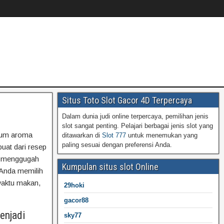
Situs Toto Slot Gacor 4D Terpercaya
Dalam dunia judi online terpercaya, pemilihan jenis
slot sangat penting. Pelajari berbagai jenis slot yang
cium aroma
ditawarkan di
Slot 777
untuk menemukan yang
paling sesuai dengan preferensi Anda.
buat dari resep
an menggugah
Kumpulan situs slot Online
 Anda memilih
waktu makan,
29hoki
gacor88
enjadi
sky77