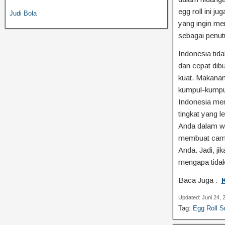
egg roll ini j
Judi Bola
yang ingin me
sebagai penut
Indonesia tida
dan cepat dib
kuat. Makanan 
kumpul-kumpu
Indonesia me
tingkat yang l
Anda dalam wa
membuat cami
Anda. Jadi, j
mengapa tida
Baca Juga :
Updated: Juni 24,
Tag:
Egg Roll S