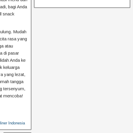
adi, bagi Anda
l snack
 gulung. Mudah
cita rasa yang
ga atau
 di pasar
idah Anda ke
uk keluarga
a yang lezat,
umah tangga
ng tersenyum,
at mencoba!
iner Indonesia