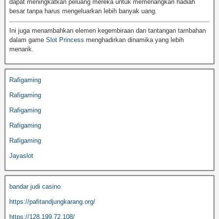
dapat meningkatkan peluang mereka untuk memenangkan hadiah
besar tanpa harus mengeluarkan lebih banyak uang.
Ini juga menambahkan elemen kegembiraan dan tantangan tambahan
dalam game
Slot Princess
menghadirkan dinamika yang lebih
menarik.
Rafigaming
Rafigaming
Rafigaming
Rafigaming
Rafigaming
Jayaslot
bandar judi casino
https://pafitandjungkarang.org/
https://128.199.72.108/