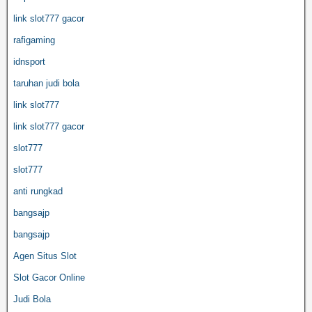
link slot777 gacor
rafigaming
idnsport
taruhan judi bola
link slot777
link slot777 gacor
slot777
slot777
anti rungkad
bangsajp
bangsajp
Agen Situs Slot
Slot Gacor Online
Judi Bola