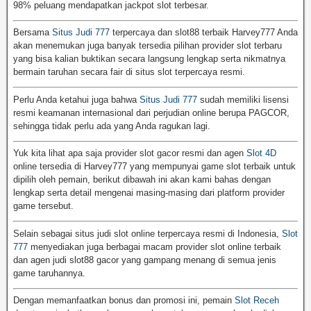
98% peluang mendapatkan jackpot slot terbesar.
Bersama
Situs Judi 777
terpercaya dan slot88 terbaik Harvey777 Anda
akan menemukan juga banyak tersedia pilihan provider slot terbaru
yang bisa kalian buktikan secara langsung lengkap serta nikmatnya
bermain taruhan secara fair di situs slot terpercaya resmi.
Perlu Anda ketahui juga bahwa
Situs Judi 777
sudah memiliki lisensi
resmi keamanan internasional dari perjudian online berupa PAGCOR,
sehingga tidak perlu ada yang Anda ragukan lagi.
Yuk kita lihat apa saja provider slot gacor resmi dan agen
Slot 4D
online tersedia di Harvey777 yang mempunyai game slot terbaik untuk
dipilih oleh pemain, berikut dibawah ini akan kami bahas dengan
lengkap serta detail mengenai masing-masing dari platform provider
game tersebut.
Selain sebagai situs judi slot online terpercaya resmi di Indonesia,
Slot
777
menyediakan juga berbagai macam provider slot online terbaik
dan agen judi slot88 gacor yang gampang menang di semua jenis
game taruhannya.
Dengan memanfaatkan bonus dan promosi ini, pemain
Slot Receh