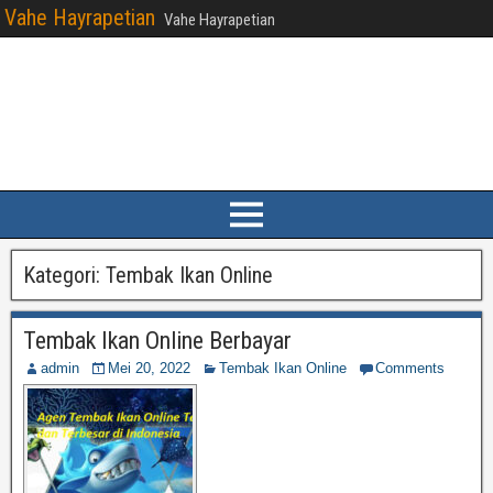
Vahe Hayrapetian
Vahe Hayrapetian
Kategori:
Tembak Ikan Online
Tembak Ikan Online Berbayar
admin
Mei 20, 2022
Tembak Ikan Online
Comments