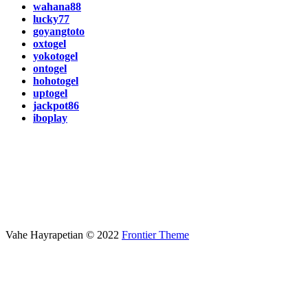
wahana88
lucky77
goyangtoto
oxtogel
yokotogel
ontogel
hohotogel
uptogel
jackpot86
iboplay
Mega888
Toto4D
Mega888 login
Toto Slot4D Login
Vahe Hayrapetian © 2022
Frontier Theme