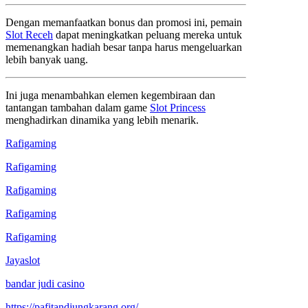
Dengan memanfaatkan bonus dan promosi ini, pemain
Slot Receh
dapat meningkatkan peluang mereka untuk
memenangkan hadiah besar tanpa harus mengeluarkan
lebih banyak uang.
Ini juga menambahkan elemen kegembiraan dan
tantangan tambahan dalam game
Slot Princess
menghadirkan dinamika yang lebih menarik.
Rafigaming
Rafigaming
Rafigaming
Rafigaming
Rafigaming
Jayaslot
bandar judi casino
https://pafitandjungkarang.org/