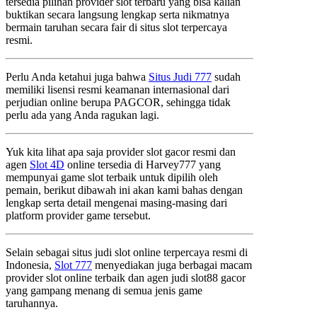
tersedia pilihan provider slot terbaru yang bisa kalian
buktikan secara langsung lengkap serta nikmatnya
bermain taruhan secara fair di situs slot terpercaya
resmi.
Perlu Anda ketahui juga bahwa
Situs Judi 777
sudah
memiliki lisensi resmi keamanan internasional dari
perjudian online berupa PAGCOR, sehingga tidak
perlu ada yang Anda ragukan lagi.
Yuk kita lihat apa saja provider slot gacor resmi dan
agen
Slot 4D
online tersedia di Harvey777 yang
mempunyai game slot terbaik untuk dipilih oleh
pemain, berikut dibawah ini akan kami bahas dengan
lengkap serta detail mengenai masing-masing dari
platform provider game tersebut.
Selain sebagai situs judi slot online terpercaya resmi di
Indonesia,
Slot 777
menyediakan juga berbagai macam
provider slot online terbaik dan agen judi slot88 gacor
yang gampang menang di semua jenis game
taruhannya.