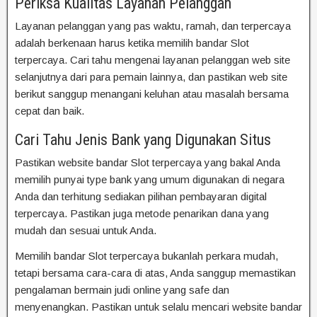
Periksa Kualitas Layanan Pelanggan
Layanan pelanggan yang pas waktu, ramah, dan terpercaya
adalah berkenaan harus ketika memilih bandar Slot
terpercaya. Cari tahu mengenai layanan pelanggan web site
selanjutnya dari para pemain lainnya, dan pastikan web site
berikut sanggup menangani keluhan atau masalah bersama
cepat dan baik.
Cari Tahu Jenis Bank yang Digunakan Situs
Pastikan website bandar Slot terpercaya yang bakal Anda
memilih punyai type bank yang umum digunakan di negara
Anda dan terhitung sediakan pilihan pembayaran digital
terpercaya. Pastikan juga metode penarikan dana yang
mudah dan sesuai untuk Anda.
Memilih bandar Slot terpercaya bukanlah perkara mudah,
tetapi bersama cara-cara di atas, Anda sanggup memastikan
pengalaman bermain judi online yang safe dan
menyenangkan. Pastikan untuk selalu mencari website bandar