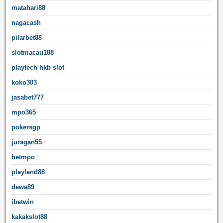
matahari88
nagacash
pilarbet88
slotmacau188
playtech hkb slot
koko303
jasabet777
mpo365
pokersgp
juragan55
betmpo
playland88
dewa89
ibetwin
kakakslot88