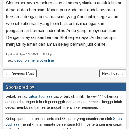
Slot terpercaya sebelum akan akan meyakinkan untuk lakukan
deposit dan bermain. Kapan pun Anda mulai tidak nyaman
bersama dengan bersama situs yang Anda pilih, segera cari
web site alternatif yang lebih baik untuk menegaskan
pengalaman bermain judi online Anda yang menyenangkan.
Dengan meyakinkan bandar Slot terpercaya, Anda mampu
menjadi nyaman dan aman selagi bermain judi online.
Updated: April 19, 2024 — 6:14 pm
Tag:
gacor online
,
slot online
← Previous Post
Next Post →
Sponsored by:
Sebab setiap
Situs Judi 777
gacor terbaik milik Harvey777 dikemas
dengan dukungan teknologi canggih dan animasi menarik hingga tidak
cepat membosankan serta mudah meraih kemenangan.
Setiap game slot online serta slot88 gacor yang disediakan oleh
Situs
Judi 777
memiliki nilai winrate persentase RTP live tertinggi mencapai