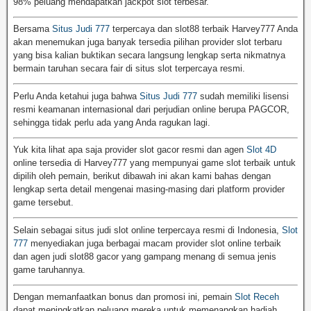
98% peluang mendapatkan jackpot slot terbesar.
Bersama
Situs Judi 777
terpercaya dan slot88 terbaik Harvey777 Anda
akan menemukan juga banyak tersedia pilihan provider slot terbaru
yang bisa kalian buktikan secara langsung lengkap serta nikmatnya
bermain taruhan secara fair di situs slot terpercaya resmi.
Perlu Anda ketahui juga bahwa
Situs Judi 777
sudah memiliki lisensi
resmi keamanan internasional dari perjudian online berupa PAGCOR,
sehingga tidak perlu ada yang Anda ragukan lagi.
Yuk kita lihat apa saja provider slot gacor resmi dan agen
Slot 4D
online tersedia di Harvey777 yang mempunyai game slot terbaik untuk
dipilih oleh pemain, berikut dibawah ini akan kami bahas dengan
lengkap serta detail mengenai masing-masing dari platform provider
game tersebut.
Selain sebagai situs judi slot online terpercaya resmi di Indonesia,
Slot
777
menyediakan juga berbagai macam provider slot online terbaik
dan agen judi slot88 gacor yang gampang menang di semua jenis
game taruhannya.
Dengan memanfaatkan bonus dan promosi ini, pemain
Slot Receh
dapat meningkatkan peluang mereka untuk memenangkan hadiah