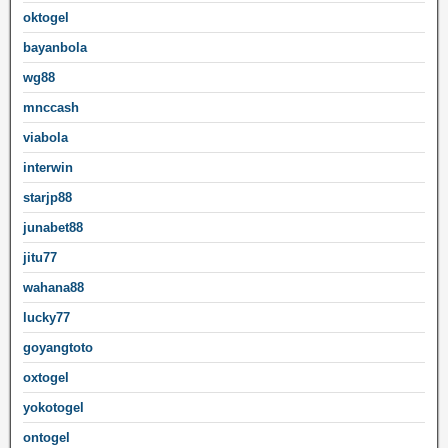
oktogel
bayanbola
wg88
mnccash
viabola
interwin
starjp88
junabet88
jitu77
wahana88
lucky77
goyangtoto
oxtogel
yokotogel
ontogel