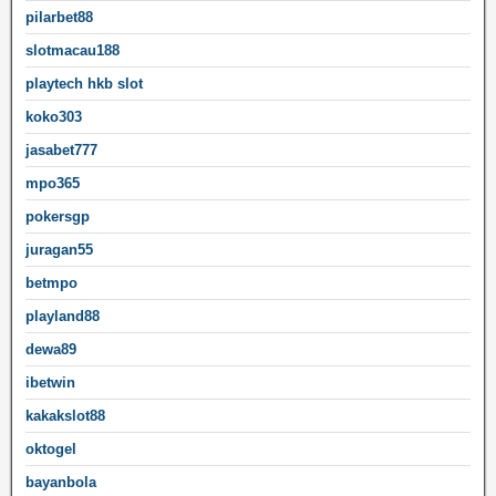
pilarbet88
slotmacau188
playtech hkb slot
koko303
jasabet777
mpo365
pokersgp
juragan55
betmpo
playland88
dewa89
ibetwin
kakakslot88
oktogel
bayanbola