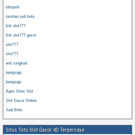
idnsport
taruhan judi bola
link slot777
link slot777 gacor
slot777
slot777
anti rungkad
bangsajp
bangsajp
Agen Situs Slot
Slot Gacor Online
Judi Bola
Situs Toto Slot Gacor 4D Terpercaya