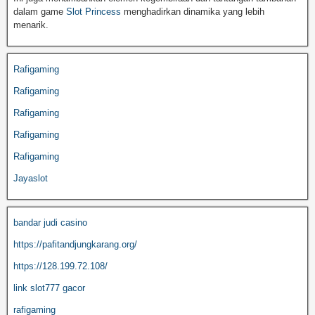
dalam game
Slot Princess
menghadirkan dinamika yang lebih
menarik.
Rafigaming
Rafigaming
Rafigaming
Rafigaming
Rafigaming
Jayaslot
bandar judi casino
https://pafitandjungkarang.org/
https://128.199.72.108/
link slot777 gacor
rafigaming