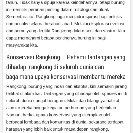
tahun. Tidak hanya dipuja karena keindahannya, tetapi burung
ini memiliki peranan penting dalam mitologi dan ritual.
Sementara itu. Rangkong juga menjadi inspirasi bagi pelukis
dan penulis selama berabad-abad. Melalui eksplorasi evolusi
dan peran yang dimiliki Rangkong dalam seni dan sastra. Kita
dapat memahami betapa pentingnya burung ini bagi
masyarakat kita.
Konservasi Rangkong – Pahami tantangan yang
dihadapi rangkong di seluruh dunia dan
bagaimana upaya konservasi membantu mereka
Rangkong, burung yang indah dan eksotis, kini semakin jarang
terlihat di alam liar. Tantangan yang dihadapi oleh spesies ini di
seluruh dunia sangat beragam. Mulai dari hilangnya habitat
alami mereka hingga kegiatan perburuan yang berlebihan.
Namun, berkat upaya konservasi yang diterapkan oleh
berbagai lembaga dan komunitas di dunia, sekarang terdapat
harapan yang lebih baik untuk masa depan rangkong.