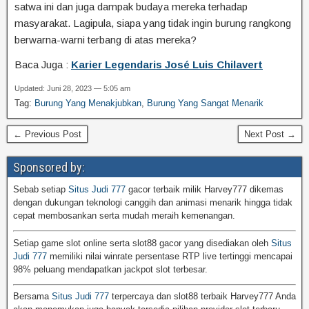
satwa ini dan juga dampak budaya mereka terhadap
masyarakat. Lagipula, siapa yang tidak ingin burung rangkong
berwarna-warni terbang di atas mereka?
Baca Juga :
Karier Legendaris José Luis Chilavert
Updated: Juni 28, 2023 — 5:05 am
Tag:
Burung Yang Menakjubkan
,
Burung Yang Sangat Menarik
← Previous Post
Next Post →
Sponsored by:
Sebab setiap
Situs Judi 777
gacor terbaik milik Harvey777 dikemas
dengan dukungan teknologi canggih dan animasi menarik hingga tidak
cepat membosankan serta mudah meraih kemenangan.
Setiap game slot online serta slot88 gacor yang disediakan oleh
Situs
Judi 777
memiliki nilai winrate persentase RTP live tertinggi mencapai
98% peluang mendapatkan jackpot slot terbesar.
Bersama
Situs Judi 777
terpercaya dan slot88 terbaik Harvey777 Anda