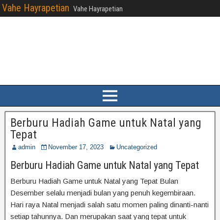
Vahe Hayrapetian
Vahe Hayrapetian
Berburu Hadiah Game untuk Natal yang
Tepat
admin
November 17, 2023
Uncategorized
Berburu Hadiah Game untuk Natal yang Tepat
Berburu Hadiah Game untuk Natal yang Tepat Bulan
Desember selalu menjadi bulan yang penuh kegembiraan.
Hari raya Natal menjadi salah satu momen paling dinanti-nanti
setiap tahunnya. Dan merupakan saat yang tepat untuk