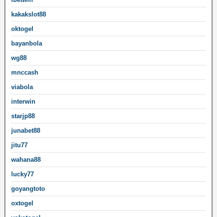
kakakslot88
oktogel
bayanbola
wg88
mnccash
viabola
interwin
starjp88
junabet88
jitu77
wahana88
lucky77
goyangtoto
oxtogel