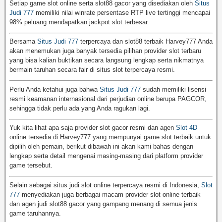
Setiap game slot online serta slot88 gacor yang disediakan oleh
Situs
Judi 777
memiliki nilai winrate persentase RTP live tertinggi mencapai
98% peluang mendapatkan jackpot slot terbesar.
Bersama
Situs Judi 777
terpercaya dan slot88 terbaik Harvey777 Anda
akan menemukan juga banyak tersedia pilihan provider slot terbaru
yang bisa kalian buktikan secara langsung lengkap serta nikmatnya
bermain taruhan secara fair di situs slot terpercaya resmi.
Perlu Anda ketahui juga bahwa
Situs Judi 777
sudah memiliki lisensi
resmi keamanan internasional dari perjudian online berupa PAGCOR,
sehingga tidak perlu ada yang Anda ragukan lagi.
Yuk kita lihat apa saja provider slot gacor resmi dan agen
Slot 4D
online tersedia di Harvey777 yang mempunyai game slot terbaik untuk
dipilih oleh pemain, berikut dibawah ini akan kami bahas dengan
lengkap serta detail mengenai masing-masing dari platform provider
game tersebut.
Selain sebagai situs judi slot online terpercaya resmi di Indonesia,
Slot
777
menyediakan juga berbagai macam provider slot online terbaik
dan agen judi slot88 gacor yang gampang menang di semua jenis
game taruhannya.