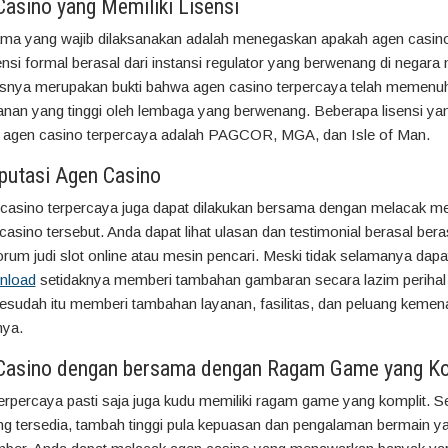
Casino yang Memiliki Lisensi
ma yang wajib dilaksanakan adalah menegaskan apakah agen casino
si formal berasal dari instansi regulator yang berwenang di negara
usnya merupakan bukti bahwa agen casino terpercaya telah memenuhi 
nan yang tinggi oleh lembaga yang berwenang. Beberapa lisensi ya
h agen casino terpercaya adalah PAGCOR, MGA, dan Isle of Man.
putasi Agen Casino
casino terpercaya juga dapat dilakukan bersama dengan melacak m
casino tersebut. Anda dapat lihat ulasan dan testimonial berasal bera
rum judi slot online atau mesin pencari. Meski tidak selamanya dapa
nload
setidaknya memberi tambahan gambaran secara lazim periha
esudah itu memberi tambahan layanan, fasilitas, dan peluang keme
ya.
 Casino dengan bersama dengan Ragam Game yang Ko
erpercaya pasti saja juga kudu memiliki ragam game yang komplit. 
g tersedia, tambah tinggi pula kepuasan dan pengalaman bermain y