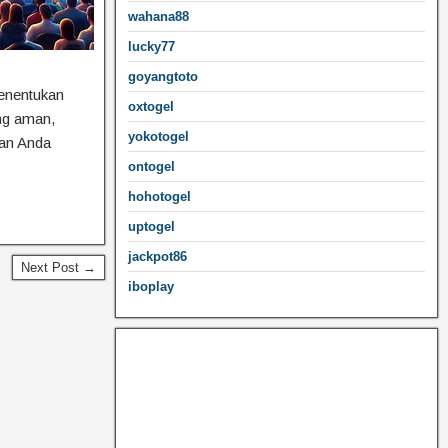
wahana88
lucky77
goyangtoto
menentukan
oxtogel
ng aman,
yokotogel
han Anda
ontogel
hohotogel
uptogel
jackpot86
Next Post →
iboplay
Mega888
Toto4D
Mega888 login
Toto Slot4D Login