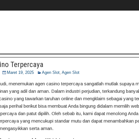
ino Terpercaya
Maret 19, 2025
Agen Slot
,
Agen Slot
judi, menemukan agen casino terpercaya sangatlah mutlak supaya m
inan yang adil dan aman. Dalam industri perjudian, terkandung bany
sino yang tawarkan taruhan online dan mengklaim sebagai yang ter
 saja perihal berikut bisa membuat Anda bingung didalam memilih web
percaya dan patut dipilih. Oleh sebab itu, kami dapat menolong An
terpercaya yang mencukupi standar mutu dan dapat menambahkan 
mengasyikkan serta aman.