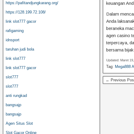
https://pafitandjungkarang.org/
keuangan And
https://128.199.72.108/
Dalam mencari
Anda laksanaka
link slot777 gacor
beraneka maca
rafigaming
agen casino t
idnsport
terpercaya, d
taruhan judi bola
bersama bijak
link slot777
Updated: Maret 19
Tag:
Mega888 
link slot777 gacor
slot777
← Previous Pos
slot777
anti rungkad
bangsajp
bangsajp
Agen Situs Slot
Slot Gacor Online