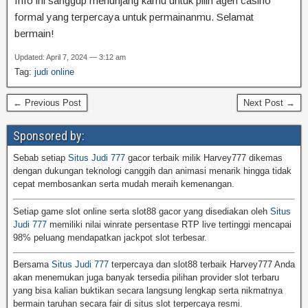
Info ini sanggup menunjang kamu untuk pilih agen casino
formal yang terpercaya untuk permainanmu. Selamat
bermain!
Updated: April 7, 2024 — 3:12 am
Tag:
judi online
← Previous Post
Next Post →
Sponsored by:
Sebab setiap
Situs Judi 777
gacor terbaik milik Harvey777 dikemas
dengan dukungan teknologi canggih dan animasi menarik hingga tidak
cepat membosankan serta mudah meraih kemenangan.
Setiap game slot online serta slot88 gacor yang disediakan oleh
Situs
Judi 777
memiliki nilai winrate persentase RTP live tertinggi mencapai
98% peluang mendapatkan jackpot slot terbesar.
Bersama
Situs Judi 777
terpercaya dan slot88 terbaik Harvey777 Anda
akan menemukan juga banyak tersedia pilihan provider slot terbaru
yang bisa kalian buktikan secara langsung lengkap serta nikmatnya
bermain taruhan secara fair di situs slot terpercaya resmi.