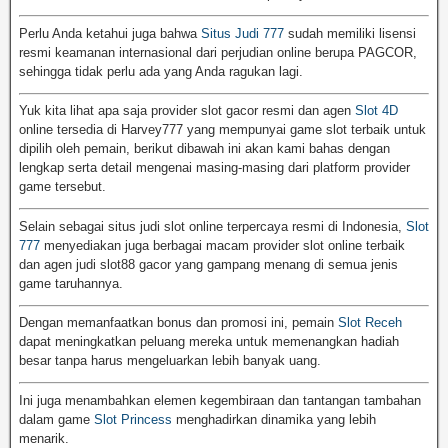
Perlu Anda ketahui juga bahwa
Situs Judi 777
sudah memiliki lisensi
resmi keamanan internasional dari perjudian online berupa PAGCOR,
sehingga tidak perlu ada yang Anda ragukan lagi.
Yuk kita lihat apa saja provider slot gacor resmi dan agen
Slot 4D
online tersedia di Harvey777 yang mempunyai game slot terbaik untuk
dipilih oleh pemain, berikut dibawah ini akan kami bahas dengan
lengkap serta detail mengenai masing-masing dari platform provider
game tersebut.
Selain sebagai situs judi slot online terpercaya resmi di Indonesia,
Slot
777
menyediakan juga berbagai macam provider slot online terbaik
dan agen judi slot88 gacor yang gampang menang di semua jenis
game taruhannya.
Dengan memanfaatkan bonus dan promosi ini, pemain
Slot Receh
dapat meningkatkan peluang mereka untuk memenangkan hadiah
besar tanpa harus mengeluarkan lebih banyak uang.
Ini juga menambahkan elemen kegembiraan dan tantangan tambahan
dalam game
Slot Princess
menghadirkan dinamika yang lebih
menarik.