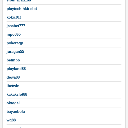
slotmacau188
playtech hkb slot
koko303
jasabet777
mpo365
pokersgp
juragan55
betmpo
playland88
dewa89
ibetwin
kakakslot88
oktogel
bayanbola
wg88