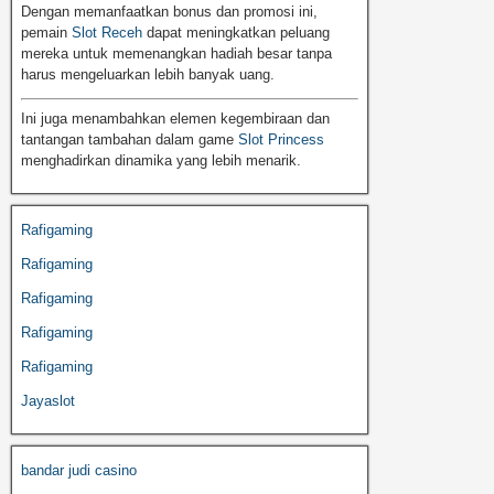
Dengan memanfaatkan bonus dan promosi ini,
pemain
Slot Receh
dapat meningkatkan peluang
mereka untuk memenangkan hadiah besar tanpa
harus mengeluarkan lebih banyak uang.
Ini juga menambahkan elemen kegembiraan dan
tantangan tambahan dalam game
Slot Princess
menghadirkan dinamika yang lebih menarik.
Rafigaming
Rafigaming
Rafigaming
Rafigaming
Rafigaming
Jayaslot
bandar judi casino