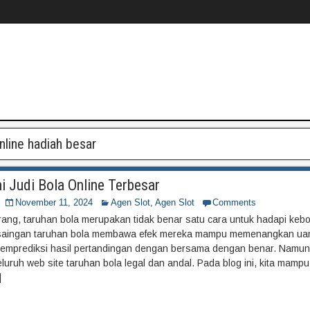
nline hadiah besar
 Judi Bola Online Terbesar
November 11, 2024
Agen Slot
,
Agen Slot
Comments
rang, taruhan bola merupakan tidak benar satu cara untuk hadapi keb
rsaingan taruhan bola membawa efek mereka mampu memenangkan uan
emprediksi hasil pertandingan dengan bersama dengan benar. Namun, 
luruh web site taruhan bola legal dan andal. Pada blog ini, kita mam
]