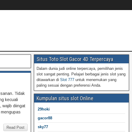
Situs Toto Slot Gacor 4D Terpercaya
Dalam dunia judi online terpercaya, pemilihan jenis
slot sangat penting. Pelajari berbagai jenis slot yang
ditawarkan di
Slot 777
untuk menemukan yang
paling sesuai dengan preferensi Anda.
osanan. Tidak
Kumpulan situs slot Online
g kecuali
wajib diingat
29hoki
pu mengupas
gacor88
sky77
Read Post