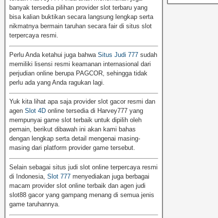
banyak tersedia pilihan provider slot terbaru yang
bisa kalian buktikan secara langsung lengkap serta
nikmatnya bermain taruhan secara fair di situs slot
terpercaya resmi.
Perlu Anda ketahui juga bahwa
Situs Judi 777
sudah
memiliki lisensi resmi keamanan internasional dari
perjudian online berupa PAGCOR, sehingga tidak
perlu ada yang Anda ragukan lagi.
Yuk kita lihat apa saja provider slot gacor resmi dan
agen
Slot 4D
online tersedia di Harvey777 yang
mempunyai game slot terbaik untuk dipilih oleh
pemain, berikut dibawah ini akan kami bahas
dengan lengkap serta detail mengenai masing-
masing dari platform provider game tersebut.
Selain sebagai situs judi slot online terpercaya resmi
di Indonesia,
Slot 777
menyediakan juga berbagai
macam provider slot online terbaik dan agen judi
slot88 gacor yang gampang menang di semua jenis
game taruhannya.