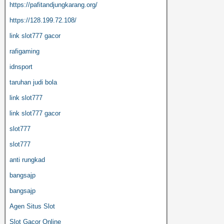
https://pafitandjungkarang.org/
https://128.199.72.108/
link slot777 gacor
rafigaming
idnsport
taruhan judi bola
link slot777
link slot777 gacor
slot777
slot777
anti rungkad
bangsajp
bangsajp
Agen Situs Slot
Slot Gacor Online