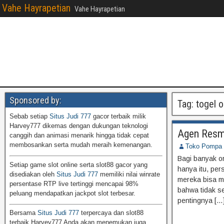
Vahe Hayrapetian
Vahe Hayrapetian
Sponsored by:
Tag:
togel o
Sebab setiap
Situs Judi 777
gacor terbaik milik
Harvey777 dikemas dengan dukungan teknologi
Agen Resmi
canggih dan animasi menarik hingga tidak cepat
membosankan serta mudah meraih kemenangan.
Toko Pompa
Bagi banyak o
Setiap game slot online serta slot88 gacor yang
hanya itu, pe
disediakan oleh
Situs Judi 777
memiliki nilai winrate
mereka bisa m
persentase RTP live tertinggi mencapai 98%
bahwa tidak se
peluang mendapatkan jackpot slot terbesar.
pentingnya […
Bersama
Situs Judi 777
terpercaya dan slot88
terbaik Harvey777 Anda akan menemukan juga