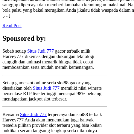
sanggup dipercaya dan memberi tambahan keuntungan maksimal. Nam
bola palsu yang bakal merugikan Anda jikalau tidak waspada dalam me
[…]
Read Post
Sponsored by:
Sebab setiap
Situs Judi 777
gacor terbaik milik
Harvey777 dikemas dengan dukungan teknologi
canggih dan animasi menarik hingga tidak cepat
membosankan serta mudah meraih kemenangan.
Setiap game slot online serta slot88 gacor yang
disediakan oleh
Situs Judi 777
memiliki nilai winrate
persentase RTP live tertinggi mencapai 98% peluang
mendapatkan jackpot slot terbesar.
Bersama
Situs Judi 777
terpercaya dan slot88 terbaik
Harvey777 Anda akan menemukan juga banyak
tersedia pilihan provider slot terbaru yang bisa kalian
buktikan secara langsung lengkap serta nikmatnya