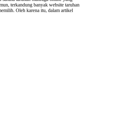
un, terkandung banyak website taruhan
milih. Oleh karena itu, dalam artikel