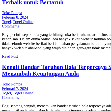
Terbaik untuk Bertaruh
Toko Pompa
Februari 8, 2024
Togel
,
Togel Online
Comments
Bagi pecinta sepak bola yang terhitung suka bertaruh, melacak situs t
keharusan. Dalam dunia online, ada banyak sekali website taruhan bo
tidak seluruh website berikut beri tambahan pengalaman bertaruh yan
banyak web site abal-abal yang wajib dihindari gara-gara tidak mam
Read Post
Kenali Bandar Taruhan Bola Terpercaya 
Menambah Keuntungan Anda
Toko Pompa
Februari 7, 2024
Togel
,
Togel Online
Comments
Bagi seorang penjudi, menemukan bandar taruhan bola terpercaya ada
menempatkan taruhan. Bandar taruhan bola terpercaya adalah pemberi