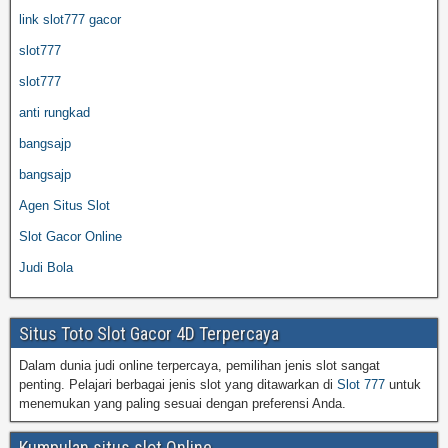
link slot777 gacor
slot777
slot777
anti rungkad
bangsajp
bangsajp
Agen Situs Slot
Slot Gacor Online
Judi Bola
Situs Toto Slot Gacor 4D Terpercaya
Dalam dunia judi online terpercaya, pemilihan jenis slot sangat
penting. Pelajari berbagai jenis slot yang ditawarkan di
Slot 777
untuk
menemukan yang paling sesuai dengan preferensi Anda.
Kumpulan situs slot Online