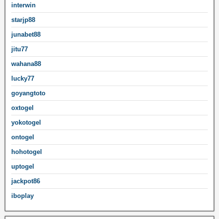
interwin
starjp88
junabet88
jitu77
wahana88
lucky77
goyangtoto
oxtogel
yokotogel
ontogel
hohotogel
uptogel
jackpot86
iboplay