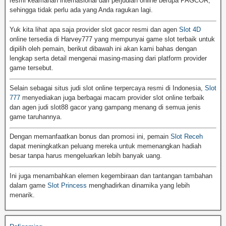
resmi keamanan internasional dari perjudian online berupa PAGCOR,
sehingga tidak perlu ada yang Anda ragukan lagi.
Yuk kita lihat apa saja provider slot gacor resmi dan agen
Slot 4D
online tersedia di Harvey777 yang mempunyai game slot terbaik untuk
dipilih oleh pemain, berikut dibawah ini akan kami bahas dengan
lengkap serta detail mengenai masing-masing dari platform provider
game tersebut.
Selain sebagai situs judi slot online terpercaya resmi di Indonesia,
Slot
777
menyediakan juga berbagai macam provider slot online terbaik
dan agen judi slot88 gacor yang gampang menang di semua jenis
game taruhannya.
Dengan memanfaatkan bonus dan promosi ini, pemain
Slot Receh
dapat meningkatkan peluang mereka untuk memenangkan hadiah
besar tanpa harus mengeluarkan lebih banyak uang.
Ini juga menambahkan elemen kegembiraan dan tantangan tambahan
dalam game
Slot Princess
menghadirkan dinamika yang lebih
menarik.