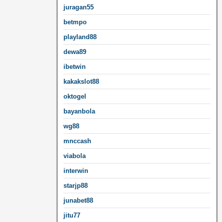
juragan55
betmpo
playland88
dewa89
ibetwin
kakakslot88
oktogel
bayanbola
wg88
mnccash
viabola
interwin
starjp88
junabet88
jitu77