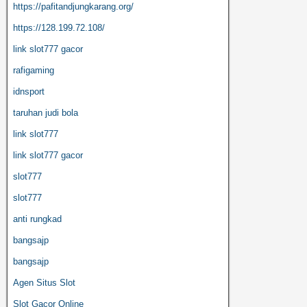
https://pafitandjungkarang.org/
https://128.199.72.108/
link slot777 gacor
rafigaming
idnsport
taruhan judi bola
link slot777
link slot777 gacor
slot777
slot777
anti rungkad
bangsajp
bangsajp
Agen Situs Slot
Slot Gacor Online