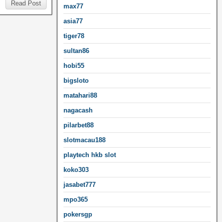
Read Post
max77
asia77
tiger78
sultan86
hobi55
bigsloto
matahari88
nagacash
pilarbet88
slotmacau188
playtech hkb slot
koko303
jasabet777
mpo365
pokersgp