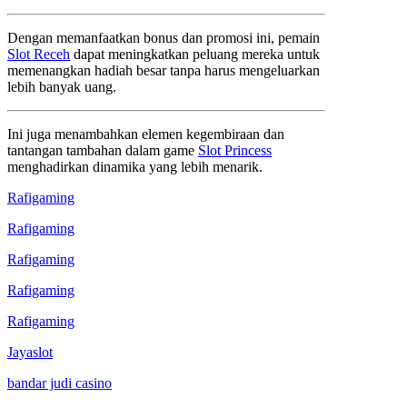
Dengan memanfaatkan bonus dan promosi ini, pemain
Slot Receh
dapat meningkatkan peluang mereka untuk
memenangkan hadiah besar tanpa harus mengeluarkan
lebih banyak uang.
Ini juga menambahkan elemen kegembiraan dan
tantangan tambahan dalam game
Slot Princess
menghadirkan dinamika yang lebih menarik.
Rafigaming
Rafigaming
Rafigaming
Rafigaming
Rafigaming
Jayaslot
bandar judi casino