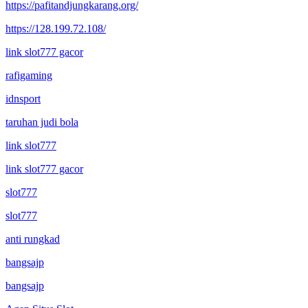
https://pafitandjungkarang.org/
https://128.199.72.108/
link slot777 gacor
rafigaming
idnsport
taruhan judi bola
link slot777
link slot777 gacor
slot777
slot777
anti rungkad
bangsajp
bangsajp