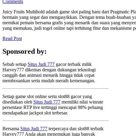
Comments
Juicy Fruits Multihold adalah game slot paling baru dari Pragmatic
bermain yang segar dan mengasyikkan. Dengan tema buah-buahan yang
memikat pemain bersama grafis yang menarik dan suara yang menye
yang memukau, judi togel online tapi terhitung fitur dan mekanisme 
Read Post
Sponsored by:
Sebab setiap
Situs Judi 777
gacor terbaik milik
Harvey777 dikemas dengan dukungan teknologi
canggih dan animasi menarik hingga tidak cepat
membosankan serta mudah meraih kemenangan.
Setiap game slot online serta slot88 gacor yang
disediakan oleh
Situs Judi 777
memiliki nilai winrate
persentase RTP live tertinggi mencapai 98% peluang
mendapatkan jackpot slot terbesar.
Bersama
Situs Judi 777
terpercaya dan slot88 terbaik
Harvey777 Anda akan menemukan juga banyak