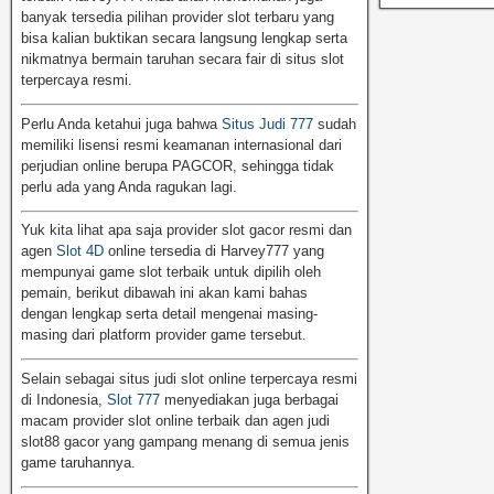
banyak tersedia pilihan provider slot terbaru yang
bisa kalian buktikan secara langsung lengkap serta
nikmatnya bermain taruhan secara fair di situs slot
terpercaya resmi.
Perlu Anda ketahui juga bahwa
Situs Judi 777
sudah
memiliki lisensi resmi keamanan internasional dari
perjudian online berupa PAGCOR, sehingga tidak
perlu ada yang Anda ragukan lagi.
Yuk kita lihat apa saja provider slot gacor resmi dan
agen
Slot 4D
online tersedia di Harvey777 yang
mempunyai game slot terbaik untuk dipilih oleh
pemain, berikut dibawah ini akan kami bahas
dengan lengkap serta detail mengenai masing-
masing dari platform provider game tersebut.
Selain sebagai situs judi slot online terpercaya resmi
di Indonesia,
Slot 777
menyediakan juga berbagai
macam provider slot online terbaik dan agen judi
slot88 gacor yang gampang menang di semua jenis
game taruhannya.